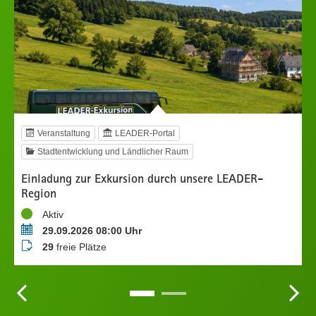
Veranstaltung
LEADER-Portal
Stadtentwicklung und Ländlicher Raum
Einladung zur Exkursion durch unsere LEADER-
„
Region
U
Status
S
Aktiv
Termin
T
29.09.2026 08:00 Uhr
Buchungsstatus
B
29
freie Plätze