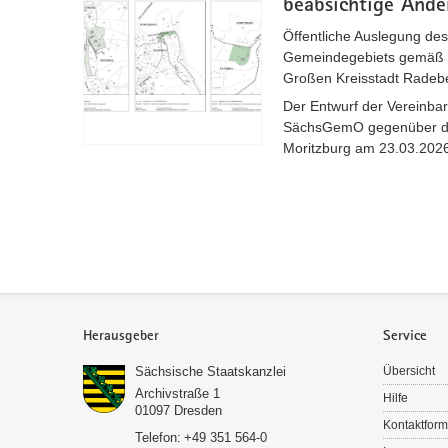
beabsichtige Ände
Öffentliche Auslegung de
Gemeindegebiets gemäß 
Großen Kreisstadt Radeb
Der Entwurf der Vereinba
SächsGemO gegenüber de
Moritzburg am 23.03.2026 
Service
Herausgeber
Service
Sächsische Staatskanzlei
Übersicht
Archivstraße 1
Hilfe
01097
Dresden
Kontaktform
Telefon:
+49 351 564-0