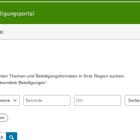
ligungsportal
le
mmten Themen und Beteiligungsformaten in Ihrer Region suchen.
Beendete Beteiligungen“.
Behörde
Ort
hema
Sorti
"Pfeiltaste unten" zum Navigieren.
Sie "Pfeiltaste oben" und "Pfeiltaste unten" zum Navigieren.
nträge verfügbar. Benutzen Sie "Pfeiltaste oben" und "Pfeiltaste unten
2 Eintr
hen