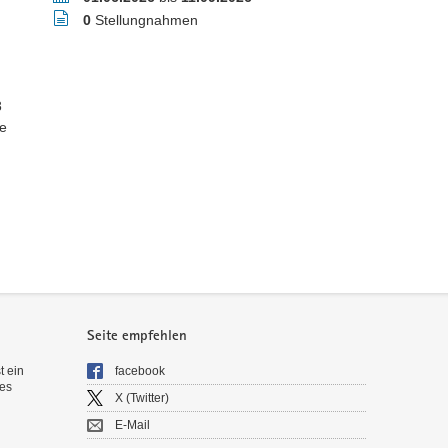
Stellungnahmen
0
Stellungnahmen
8
e
Seite empfehlen
t ein
facebook
es
X (Twitter)
E-Mail