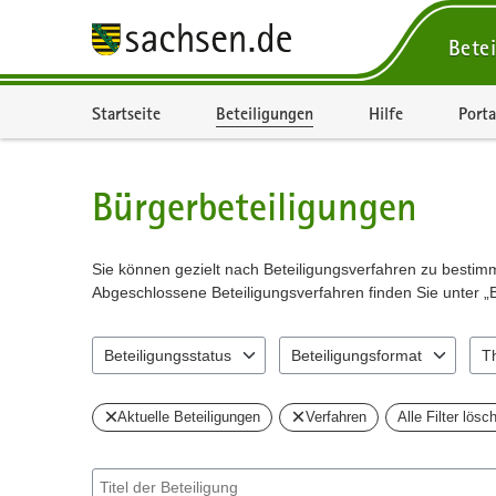
Betei
Portalnavigation
Startseite
Beteiligungen
Hilfe
Porta
Bürgerbeteiligungen
Sie können gezielt nach Beteiligungsverfahren zu besti
Abgeschlossene Beteiligungsverfahren finden Sie unter „
Beteiligungsstatus
Beteiligungsformat
T
2 Einträge verfügbar. Benutzen Sie "Pfeiltaste oben" und 
7 Einträge verfügbar. Benutzen 
6 Ei
Aktuelle Beteiligungen
Verfahren
Alle Filter lösc
Suche nach Beteiligung