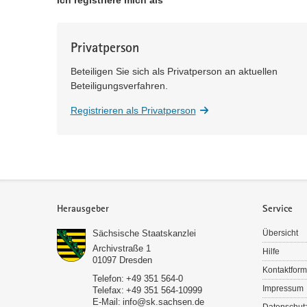
Ich registriere mich als
Privatperson
Beteiligen Sie sich als Privatperson an aktuellen
Beteiligungsverfahren.
Registrieren als Privatperson
Service
Herausgeber
Service
Sächsische Staatskanzlei
Übersicht
Archivstraße 1
Hilfe
01097
Dresden
Kontaktform
Telefon:
+49 351 564-0
Impressum
Telefax:
+49 351 564-10999
E-Mail:
info@sk.sachsen.de