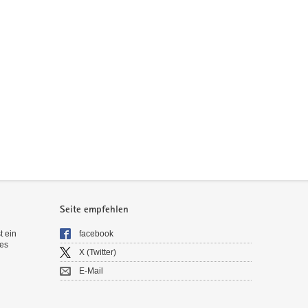
Seite empfehlen
t ein
facebook
es
X (Twitter)
E-Mail