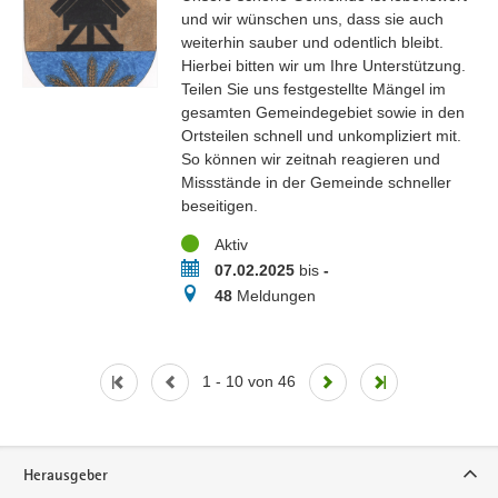
und wir wünschen uns, dass sie auch
weiterhin sauber und odentlich bleibt.
Hierbei bitten wir um Ihre Unterstützung.
Teilen Sie uns festgestellte Mängel im
gesamten Gemeindegebiet sowie in den
Ortsteilen schnell und unkompliziert mit.
So können wir zeitnah reagieren und
Missstände in der Gemeinde schneller
beseitigen.
Status
Aktiv
Zeitraum
07.02.2025
bis
-
Meldungen
48
Meldungen
1 - 10 von 46
Service
Herausgeber