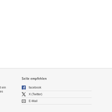
Seite empfehlen
t ein
facebook
es
X (Twitter)
E-Mail