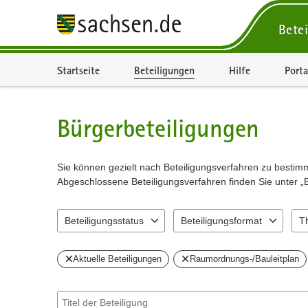
Betei
Portalnavigation
Startseite
Beteiligungen
Hilfe
Porta
Bürgerbeteiligungen
Sie können gezielt nach Beteiligungsverfahren zu besti
Abgeschlossene Beteiligungsverfahren finden Sie unter „
Beteiligungsstatus
Beteiligungsformat
T
2 Einträge verfügbar. Benutzen Sie "Pfeiltaste oben" und 
7 Einträge verfügbar. Benutzen 
2 Ei
Aktuelle Beteiligungen
Raumordnungs-/Bauleitplan
Suche nach Beteiligung