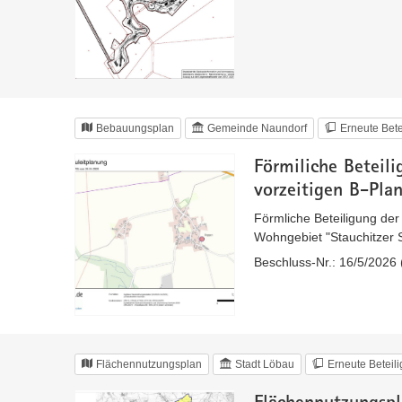
Bebauungsplan
Gemeinde Naundorf
Erneute Bete
Förmiliche Beteil
vorzeitigen B-Pla
Förmliche Beteiligung de
Wohngebiet "Stauchitzer
Beschluss-Nr.: 16/5/2026 
Flächennutzungsplan
Stadt Löbau
Erneute Beteil
Flächennutzungspl