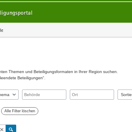
ligungsportal
le
mmten Themen und Beteiligungsformaten in Ihrer Region suchen.
Beendete Beteiligungen“.
Behörde
Ort
hema
Sorti
"Pfeiltaste unten" zum Navigieren.
Sie "Pfeiltaste oben" und "Pfeiltaste unten" zum Navigieren.
nträge verfügbar. Benutzen Sie "Pfeiltaste oben" und "Pfeiltaste unten
2 Eintr
Alle Filter löschen