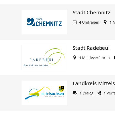
Stadt Chemnitz
4
Umfragen
1
M
Stadt Radebeul
1
Meldeverfahren
Landkreis Mittel
1
Dialog
1
Verf