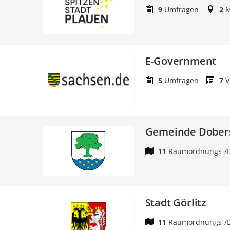
9
Umfragen
2
M
E-Government
5
Umfragen
7
V
Gemeinde Dober
11
Raumordnungs-/B
Stadt Görlitz
11
Raumordnungs-/B