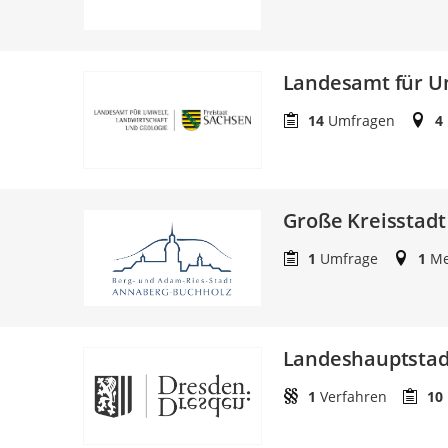
Landesamt für Um
14
Umfragen
4
Große Kreisstad
1
Umfrage
1
Me
Landeshauptstad
1
Verfahren
10