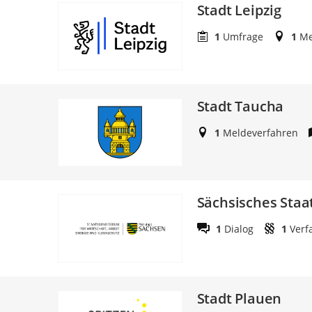
Stadt Leipzig
1
Umfrage
1
Me
Stadt Taucha
1
Meldeverfahren
Sächsisches Staa
1
Dialog
1
Verf
Stadt Plauen