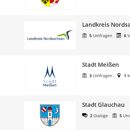
Landkreis Nords
5
Umfragen
6
V
Stadt Meißen
3
Umfragen
1
M
Stadt Glauchau
2
Dialoge
5
Um