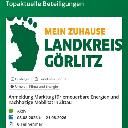
Topaktuelle Beteiligungen
Umfrage
Landkreis Görlitz
Umwelt, Klima und Energie
B
Anmeldung Markttag für erneuerbare Energien und
i
nachhaltige Mobilität in Zittau
S
Status
Aktiv
T
Zeitraum
03.08.2026
bis
21.08.2026
B
Teilnehmer
0
Teilnehmer