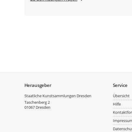
Service
Herausgeber
Service
Staatliche Kunstsammlungen Dresden
Übersicht
Taschenberg 2
Hilfe
01067
Dresden
Kontaktfo
Impressu
Datenschu