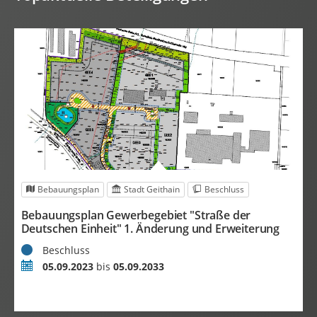
Bebauungsplan
Stadt Geithain
Beschluss
Bebauungsplan Gewerbegebiet "Straße der
B
Deutschen Einheit" 1. Änderung und Erweiterung
D
Status
S
Beschluss
Zeitraum
Z
05.09.2023
bis
05.09.2033