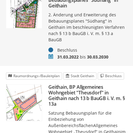
Bebauungsplanes "Südhang" in
Geithain
2. Änderung und Erweiterung des
Bebauungsplanes "Südhang" in
Geithain im beschleunigten Verfahren
nach § 13 b BauGB i. V. m. § 13 a
BauGB
Status
Beschluss
Zeitraum
31.03.2022
bis
30.03.2030
Raumordnungs-/Bauleitplan
Stadt Geithain
Beschluss
Geithain, BP Allgemeines
Wohngebiet "Theusdorf" in
Geithain nach 13 b BauGB i. V. m. §
13a
Satzung Bebauungsplan für die
Einbeziehung von
AußenbereichsflächenAllgemeines
Wohngebiet „Theusdorf“ in Geithainim