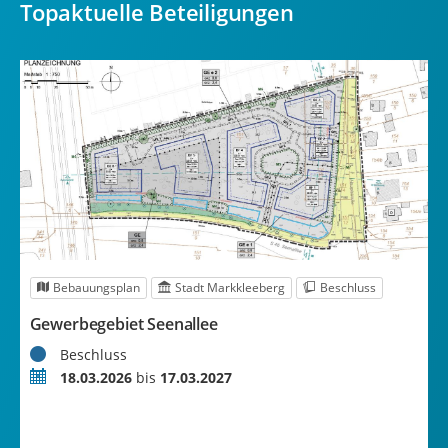
Topaktuelle Beteiligungen
Bebauungsplan
Stadt Markkleeberg
Beschluss
Gewerbegebiet Seenallee
K
F
Status
Beschluss
S
Zeitraum
18.03.2026
bis
17.03.2027
Z