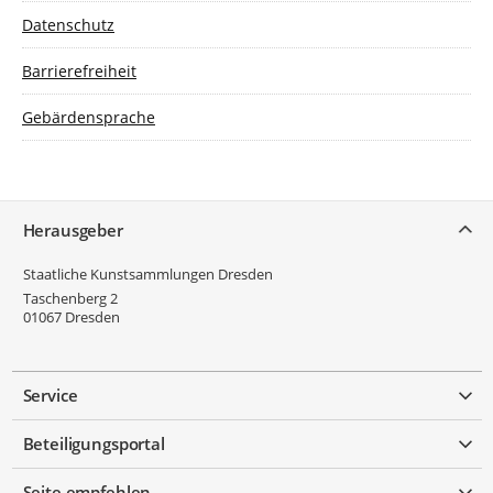
Datenschutz
Barrierefreiheit
Gebärdensprache
Service
Herausgeber
Staatliche Kunstsammlungen Dresden
Taschenberg 2
01067
Dresden
Service
Beteiligungsportal
Seite empfehlen