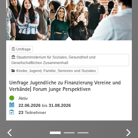
Umfrage
Staatsministerium für Soziales, Gesundheit und
Gesellschaftlichen Zusammenhalt
Kinder, Jugend, Familie, Senioren und Soziales
Umfrage Jugendliche zu Finanzierung Vereine und
U
Verbände| Forum junge Perspektiven
V
e
Status
S
Aktiv
Zeitraum
Z
22.06.2026
bis
31.08.2026
Teilnehmer
T
23
Teilnehmer