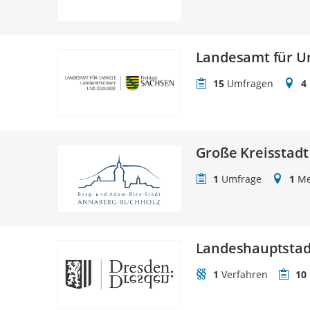
Landesamt für Um
15
Umfragen
4
Große Kreisstad
1
Umfrage
1
Me
Landeshauptstad
1
Verfahren
10