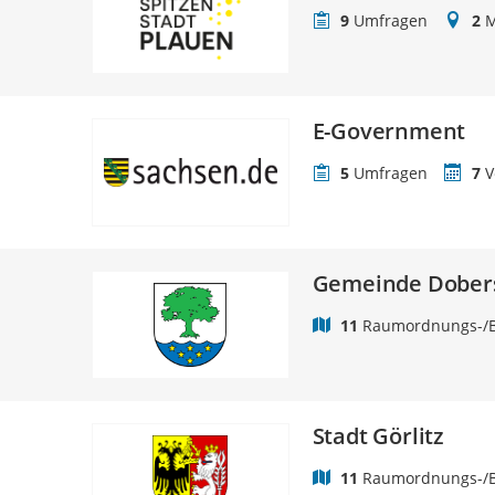
9
Umfragen
2
M
E-Government
5
Umfragen
7
V
Gemeinde Dober
11
Raumordnungs-/B
Stadt Görlitz
11
Raumordnungs-/B