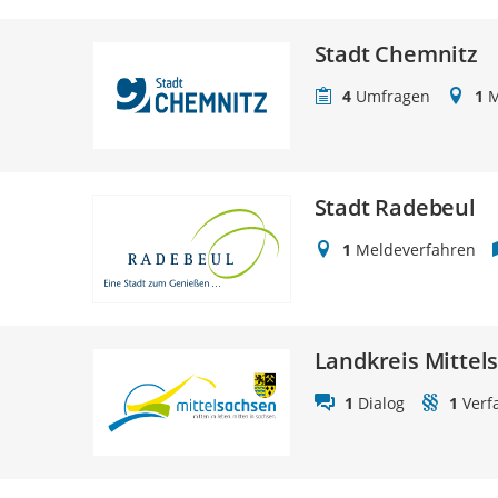
Stadt Chemnitz
4
Umfragen
1
M
Stadt Radebeul
1
Meldeverfahren
Landkreis Mittel
1
Dialog
1
Verf