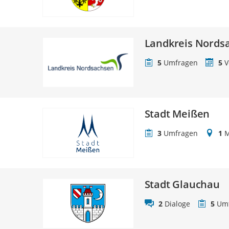
Landkreis Nords
5
Umfragen
5
V
Stadt Meißen
3
Umfragen
1
M
Stadt Glauchau
2
Dialoge
5
Um