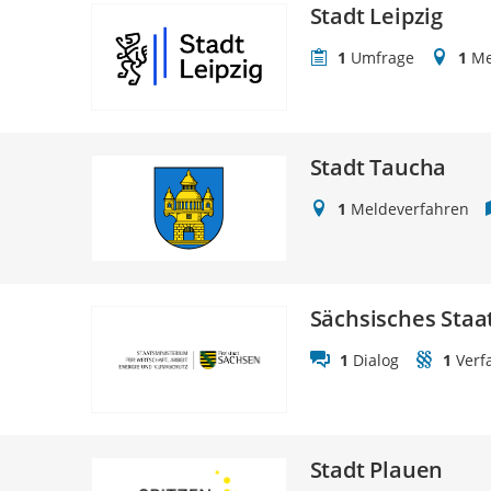
Stadt Leipzig
1
Umfrage
1
Me
Stadt Taucha
1
Meldeverfahren
Sächsisches Staa
1
Dialog
1
Verf
Stadt Plauen