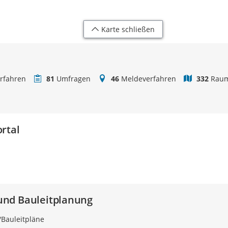
Karte schließen
rfahren
81
Umfragen
46
Meldeverfahren
332
Raum
rtal
nd Bauleitplanung
Bauleitpläne