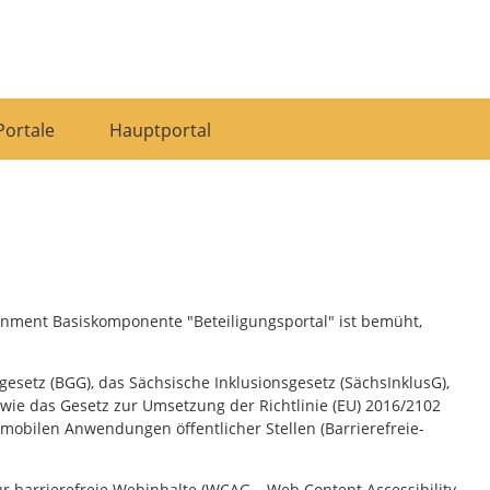
Portale
Hauptportal
ernment Basiskomponente "Beteiligungsportal" ist bemüht,
esetz (BGG), das Sächsische Inklusionsgesetz (SächsInklusG),
ie das Gesetz zur Umsetzung der Richtlinie (EU) 2016/2102
mobilen Anwendungen öffentlicher Stellen (Barrierefreie-
für barrierefreie Webinhalte (WCAG – Web Content Accessibility