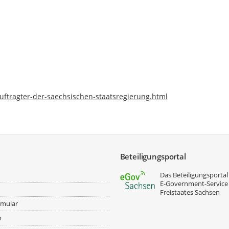
ftragter-der-saechsischen-staatsregierung.html
Beteiligungsportal
Das Beteiligungsportal 
E‑Government-Service
Freistaates Sachsen
rmular
m