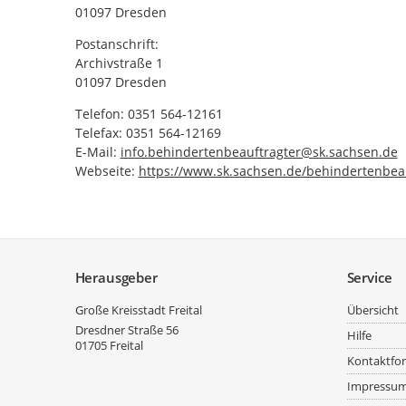
01097 Dresden
Postanschrift:
Archivstraße 1
01097 Dresden
Telefon: 0351 564-12161
Telefax: 0351 564-12169
E-Mail:
info.behindertenbeauftragter@sk.sachsen.de
Webseite:
https://www.sk.sachsen.de/behindertenbeau
Service
Herausgeber
Service
Große Kreisstadt Freital
Übersicht
Dresdner Straße 56
Hilfe
01705
Freital
Kontaktfo
Impressu