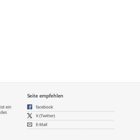
Seite empfehlen
ist ein
facebook
 des
X (Twitter)
E-Mail