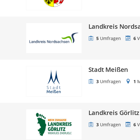
Landkreis Nords
5
Umfragen
6
V
Stadt Meißen
3
Umfragen
1
M
Landkreis Görlitz
3
Umfragen
6
V