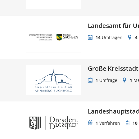
Landesamt für Um
14
Umfragen
4
Große Kreisstad
1
Umfrage
1
Me
Landeshauptstad
1
Verfahren
10