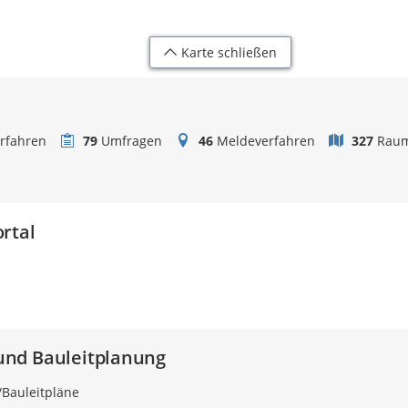
Karte schließen
rfahren
79
Umfragen
46
Meldeverfahren
327
Raum
rtal
nd Bauleitplanung
Bauleitpläne