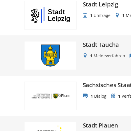
Stadt Leipzig
1
Umfrage
1
Me
Stadt Taucha
1
Meldeverfahren
Sächsisches Staa
1
Dialog
1
Verf
Stadt Plauen