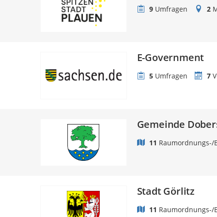
9
Umfragen
2
M
E-Government
5
Umfragen
7
V
Gemeinde Dober
11
Raumordnungs-/B
Stadt Görlitz
11
Raumordnungs-/B