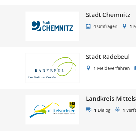
Stadt Chemnitz
4
Umfragen
1
M
Stadt Radebeul
1
Meldeverfahren
Landkreis Mittel
1
Dialog
1
Verf