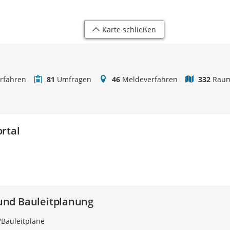
Karte schließen
rfahren
81
Umfragen
46
Meldeverfahren
332
Raum
rtal
nd Bauleitplanung
Bauleitpläne