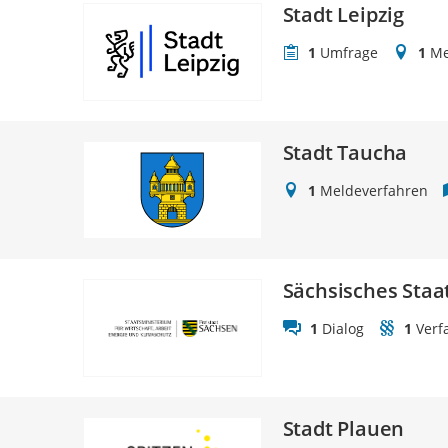
Stadt Leipzig
1
Umfrage
1
Me
Stadt Taucha
1
Meldeverfahren
Sächsisches Staa
1
Dialog
1
Verf
Stadt Plauen