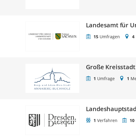
Landesamt für Um
15
Umfragen
4
Große Kreisstad
1
Umfrage
1
Me
Landeshauptstad
1
Verfahren
10