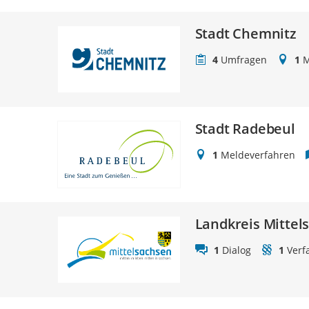
Stadt Chemnitz
4
Umfragen
1
M
Stadt Radebeul
1
Meldeverfahren
Landkreis Mittel
1
Dialog
1
Verf