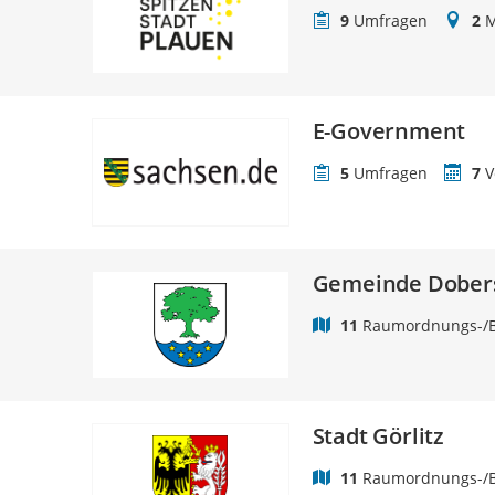
9
Umfragen
2
M
E-Government
5
Umfragen
7
V
Gemeinde Dober
11
Raumordnungs-/B
Stadt Görlitz
11
Raumordnungs-/B