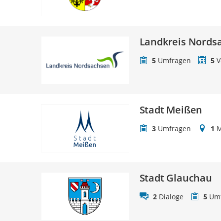
Landkreis Nords
5
Umfragen
5
V
Stadt Meißen
3
Umfragen
1
M
Stadt Glauchau
2
Dialoge
5
Um