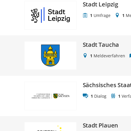
Stadt Leipzig
1
Umfrage
1
Me
Stadt Taucha
1
Meldeverfahren
Sächsisches Staa
1
Dialog
1
Verf
Stadt Plauen