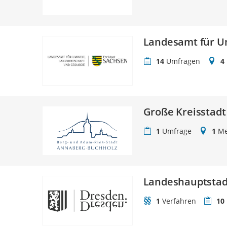
Landesamt für Um
14
Umfragen
4
Große Kreisstad
1
Umfrage
1
Me
Landeshauptstad
1
Verfahren
10