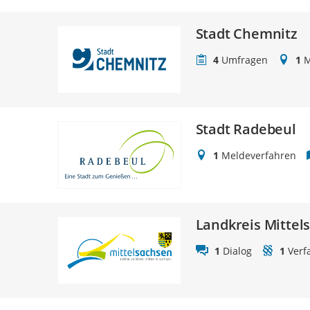
Stadt Chemnitz
4
Umfragen
1
M
Stadt Radebeul
1
Meldeverfahren
Landkreis Mittel
1
Dialog
1
Verf