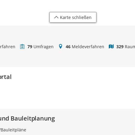
Karte schließen
rfahren
79
Umfragen
46
Meldeverfahren
329
Raum
rtal
nd Bauleitplanung
Bauleitpläne