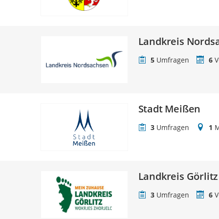
Landkreis Nords
5
Umfragen
6
V
Stadt Meißen
3
Umfragen
1
M
Landkreis Görlitz
3
Umfragen
6
V