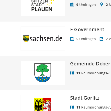
9
Umfragen
2
M
E-Government
5
Umfragen
7
V
Gemeinde Dober
11
Raumordnungs-/B
Stadt Görlitz
11
Raumordnungs-/B