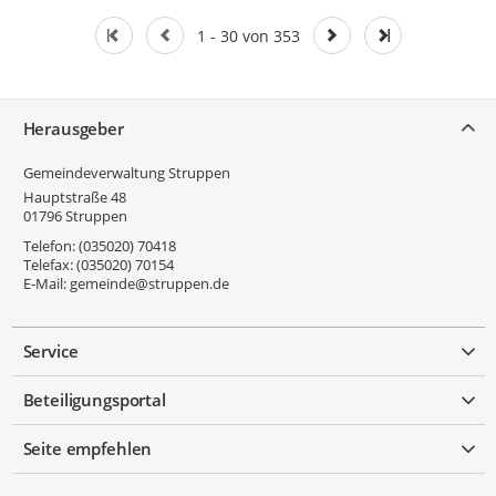
1 - 30 von 353
Service
Herausgeber
Gemeindeverwaltung Struppen
Hauptstraße 48
01796
Struppen
Telefon:
(035020) 70418
Telefax:
(035020) 70154
E-Mail:
gemeinde@struppen.de
Service
Beteiligungsportal
Seite empfehlen