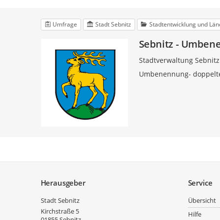
Umfrage
Stadt Sebnitz
Stadtentwicklung und Län
Sebnitz - Umben
Stadtverwaltung Sebnitz
Umbenennung- doppelt
Service
Herausgeber
Service
Stadt Sebnitz
Übersicht
Kirchstraße 5
Hilfe
01855
Sebnitz