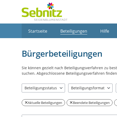
Portalnavigation
Startseite
Beteiligungen
Hilfe
Bürgerbeteiligungen
Sie können gezielt nach Beteiligungsverfahren zu be
suchen. Abgeschlossene Beteiligungsverfahren finden 
Beteiligungsstatus
Beteiligungsformat
2 Einträge verfügbar. Benutzen Sie "Pfeiltaste oben" u
2 Einträge verfügbar. Benut
Aktuelle Beteiligungen
Beendete Beteiligungen