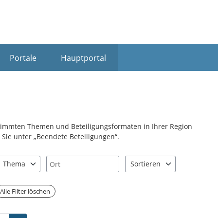
Portale
Hauptportal
stimmten Themen und Beteiligungsformaten in Ihrer Region
Sie unter „Beendete Beteiligungen“.
Ort
Thema
Sortieren
nd "Pfeiltaste unten" zum Navigieren.
zen Sie "Pfeiltaste oben" und "Pfeiltaste unten" zum Navigieren.
1 Einträge verfügbar. Benutzen Sie "Pfeiltaste oben" und "Pfeiltast
2 Einträge verfügbar. Benutz
Alle Filter löschen