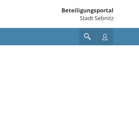
Beteiligungsportal
Stadt Sebnitz
e unten" zum Navigieren.
en Sie "Pfeiltaste oben" und "Pfeiltaste unten" zum Navigieren.