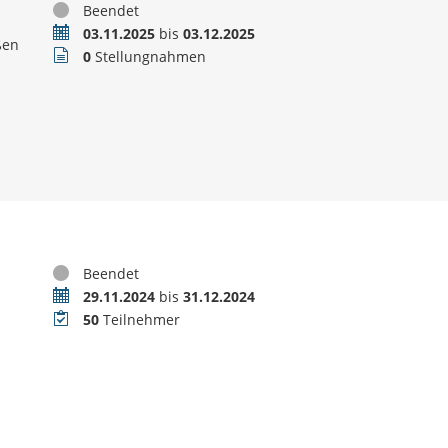
Status
Beendet
Zeitraum
03.11.2025
bis
03.12.2025
ßen
Stellungnahmen
0
Stellungnahmen
Status
Beendet
Zeitraum
29.11.2024
bis
31.12.2024
Teilnehmer
50
Teilnehmer