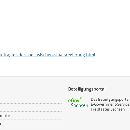
ftragter-der-saechsischen-staatsregierung.html
Beteiligungsportal
Das Beteiligungsportal 
E‑Government-Service
Freistaates Sachsen
rmular
m