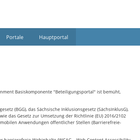
Portale
Hauptportal
ernment Basiskomponente "Beteiligungsportal" ist bemüht,
esetz (BGG), das Sächsische Inklusionsgesetz (SächsInklusG),
ie das Gesetz zur Umsetzung der Richtlinie (EU) 2016/2102
mobilen Anwendungen öffentlicher Stellen (Barrierefreie-
für barrierefreie Webinhalte (WCAG – Web Content Accessibility