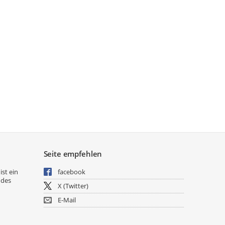
Seite empfehlen
ist ein
facebook
 des
X (Twitter)
E-Mail