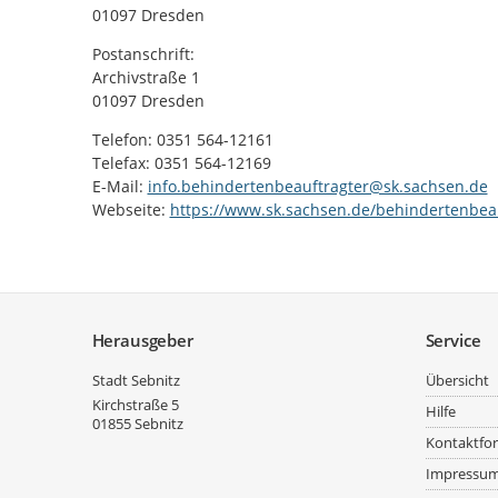
01097 Dresden
Postanschrift:
Archivstraße 1
01097 Dresden
Telefon: 0351 564-12161
Telefax: 0351 564-12169
E-Mail:
info.behindertenbeauftragter@sk.sachsen.de
Webseite:
https://www.sk.sachsen.de/behindertenbeau
Service
Herausgeber
Service
Stadt Sebnitz
Übersicht
Kirchstraße 5
Hilfe
01855
Sebnitz
Kontaktfo
Impressu