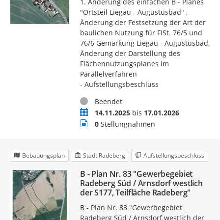
1. Änderung des einfachen B - Planes
"Ortsteil Liegau - Augustusbad" ,
Änderung der Festsetzung der Art der
baulichen Nutzung für FISt. 76/5 und
76/6 Gemarkung Liegau - Augustusbad,
Änderung der Darstellung des
Flächennutzungsplanes im
Parallelverfahren
- Aufstellungsbeschluss
Status
Beendet
Zeitraum
14.11.2025
bis
17.01.2026
Stellungnahmen
0
Stellungnahmen
Bebauungsplan
Stadt Radeberg
Aufstellungsbeschluss
B - Plan Nr. 83 "Gewerbegebiet
Radeberg Süd / Arnsdorf westlich
der S177, Teilfläche Radeberg"
B - Plan Nr. 83 "Gewerbegebiet
Radeberg Süd / Arnsdorf westlich der