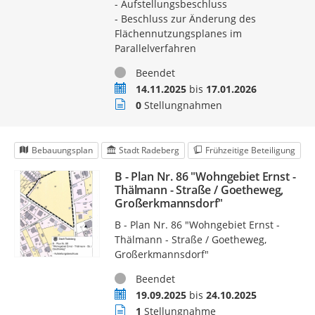
- Aufstellungsbeschluss
- Beschluss zur Änderung des
Flächennutzungsplanes im
Parallelverfahren
Status
Beendet
Zeitraum
14.11.2025
bis
17.01.2026
Stellungnahmen
0
Stellungnahmen
Bebauungsplan
Stadt Radeberg
Frühzeitige Beteiligung
B - Plan Nr. 86 "Wohngebiet Ernst -
Thälmann - Straße / Goetheweg,
Großerkmannsdorf"
B - Plan Nr. 86 "Wohngebiet Ernst -
Thälmann - Straße / Goetheweg,
Großerkmannsdorf"
Status
Beendet
Zeitraum
19.09.2025
bis
24.10.2025
Stellungnahmen
1
Stellungnahme