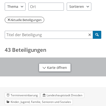
2 Einträge verfügbar. Benutzen Sie "Pfeiltaste oben" und "Pfeil
5 Einträge verfügbar. Benutzen Sie "P
Ort
Thema
Sortieren
13 Einträge verfügbar. Benutzen Sie "Pfeiltaste oben" und "Pfei
2 Einträge verfügbar. Be
Aktuelle Beteiligungen
Suche nach Beteiligung
43
Beteiligungen
Karte öffnen
Terminvereinbarung
Landeshauptstadt Dresden
Kinder, Jugend, Familie, Senioren und Soziales