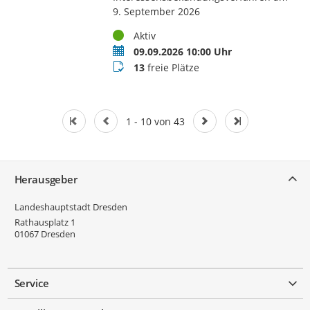
9. September 2026
Status
Aktiv
Termin
09.09.2026 10:00 Uhr
Buchungsstatus
13
freie Plätze
1 - 10 von 43
Service
Herausgeber
Landeshauptstadt Dresden
Rathausplatz 1
01067
Dresden
Service