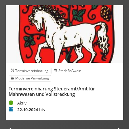
Terminvereinbarung
Stadt Roßwein
Moderne Verwaltung
Terminvereinbarung Steueramt/Amt für
T
Mahnwesen und Vollstreckung
G
Status
S
Aktiv
Zeitraum
Z
22.10.2024
bis
-