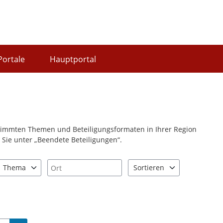
Portale
Hauptportal
stimmten Themen und Beteiligungsformaten in Ihrer Region
Sie unter „Beendete Beteiligungen“.
Ort
Thema
Sortieren
nd "Pfeiltaste unten" zum Navigieren.
zen Sie "Pfeiltaste oben" und "Pfeiltaste unten" zum Navigieren.
2 Einträge verfügbar. Benutzen Sie "Pfeiltaste oben" und "Pfeiltast
2 Einträge verfügbar. Benutz