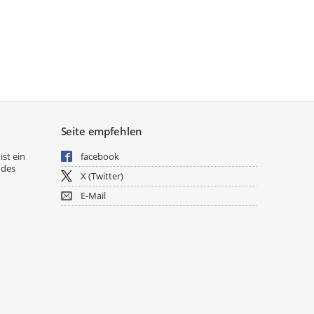
Seite empfehlen
ist ein
facebook
 des
X (Twitter)
E-Mail