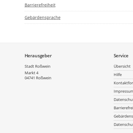
Barrierefreiheit
Gebärdensprache
Service
Herausgeber
Service
Stadt Roßwein
Übersicht
Markt 4
Hilfe
04741
Roßwein
Kontaktfo
Impressu
Datenschu
Barrierefre
Gebärdens
Datenschut