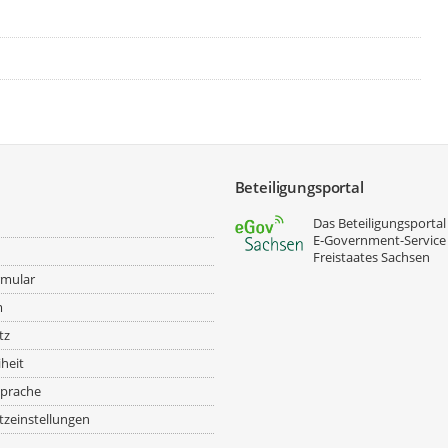
Beteiligungsportal
Das Beteiligungsportal 
E‑Government-Service
Freistaates Sachsen
rmular
m
tz
iheit
prache
zeinstellungen