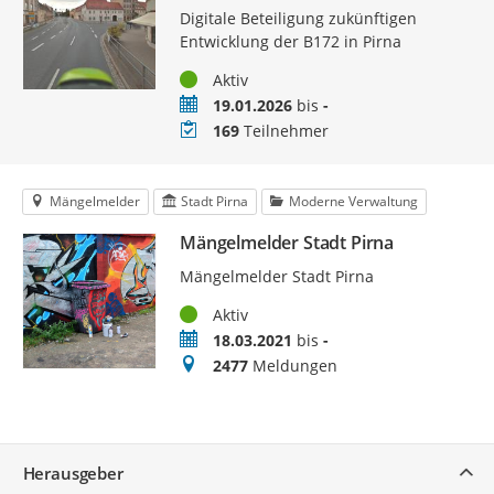
Digitale Beteiligung zukünftigen
Entwicklung der B172 in Pirna
Status
Aktiv
Zeitraum
19.01.2026
bis
-
Teilnehmer
169
Teilnehmer
Mängelmelder
Stadt Pirna
Moderne Verwaltung
Mängelmelder Stadt Pirna
Mängelmelder Stadt Pirna
Status
Aktiv
Zeitraum
18.03.2021
bis
-
Meldungen
2477
Meldungen
Service
Herausgeber