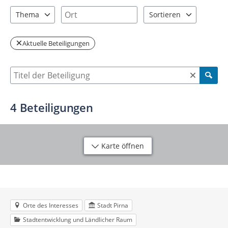
2 Einträge verfügbar. Benutzen Sie "Pfeiltaste oben" und "Pfeil
3 Einträge verfügbar. Benutzen Sie "P
Ort
Thema
Sortieren
3 Einträge verfügbar. Benutzen Sie "Pfeiltaste oben" und "Pfeil
2 Einträge verfügbar. Be
Aktuelle Beteiligungen
Suche nach Beteiligung
4
Beteiligungen
Karte öffnen
Orte des Interesses
Stadt Pirna
Stadtentwicklung und Ländlicher Raum