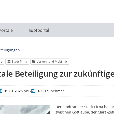
Portale
Hauptportal
eteiligungen
ge
Stadt Pirna
Verkehr und Mobilität
tale Beteiligung zur zukünfti
eitraum
Teilnehmer
19.01.2026
bis
-
169
Teilnehmer
Der Stadtrat der Stadt Pirna hat 
zwischen Gottleuba, der Clara‑Ze