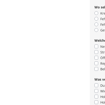
Wo seh
Kr
Fe
Fe
Ge
Welche
Ne
St
Öf
Re
Be
Was ve
Du
Wi
Ho
Ho