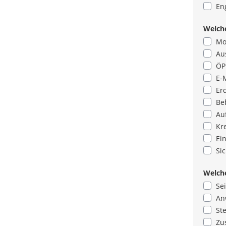
En
Welch
Mot
Au
ÖP
E-
Er
Be
Au
Kr
Ei
Si
Welche
Se
An
Ste
Zu