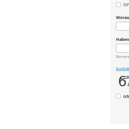
ÖP
Worauf
Haben 
Barrier
Audio
Ic
Pflicht