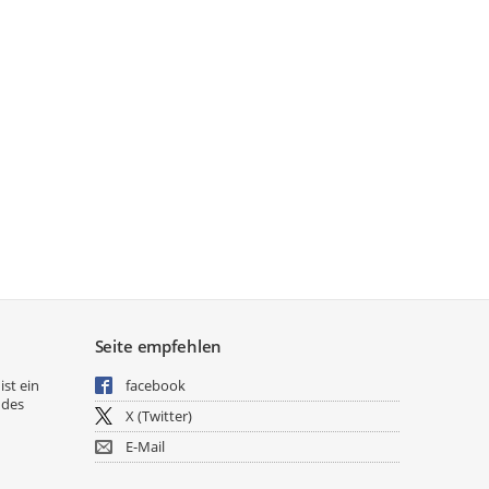
Seite empfehlen
ist ein
facebook
 des
X (Twitter)
E-Mail