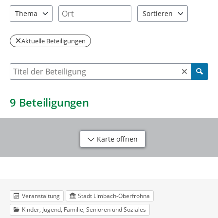
2 Einträge verfügbar. Benutzen Sie "Pfeiltaste oben" und "Pfeil
3 Einträge verfügbar. Benutzen Sie "P
Ort
Thema
Sortieren
6 Einträge verfügbar. Benutzen Sie "Pfeiltaste oben" und "Pfeil
2 Einträge verfügbar. Be
Aktuelle Beteiligungen
Suche nach Beteiligung
9
Beteiligungen
Karte öffnen
Veranstaltung
Stadt Limbach-Oberfrohna
Kinder, Jugend, Familie, Senioren und Soziales