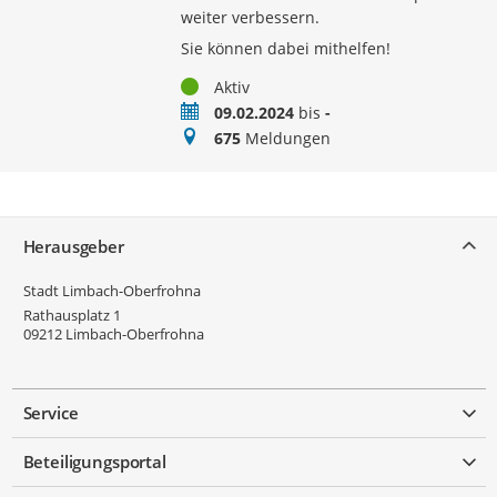
weiter verbessern.
Sie können dabei mithelfen!
Status
Aktiv
Zeitraum
09.02.2024
bis
-
Meldungen
675
Meldungen
Service
Herausgeber
Stadt Limbach-Oberfrohna
Rathausplatz 1
09212
Limbach-Oberfrohna
Service
Beteiligungsportal