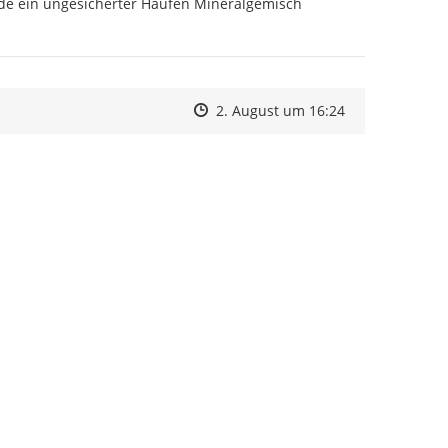
e ein ungesicherter Haufen Mineralgemisch 
Zeitpunkt des Erstellens
Zeitpunkt des Erstellens
Zur Äußerung
2. August um 16:24