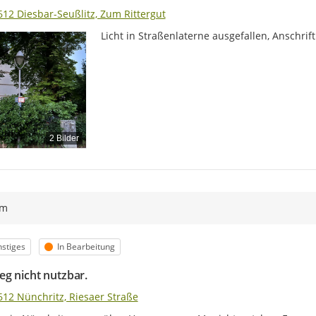
612 Diesbar-Seußlitz, Zum Rittergut
Licht in Straßenlaterne ausgefallen, Anschrif
2 Bilder
ym
egorie
Status
stiges
In Bearbeitung
g nicht nutzbar.
612 Nünchritz, Riesaer Straße