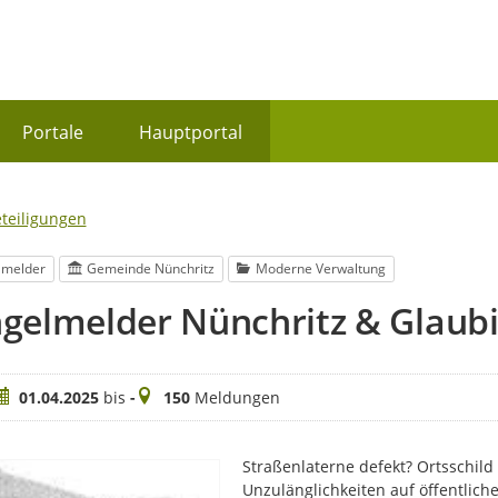
Portale
Hauptportal
eteiligungen
lmelder
Gemeinde Nünchritz
Moderne Verwaltung
gelmelder Nünchritz & Glaubi
eitraum
Meldungen
01.04.2025
bis
-
150
Meldungen
Straßenlaterne defekt? Ortsschil
Unzulänglichkeiten auf öffentlic