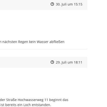
Zeitpunkt des Erstellens
Zeitpunkt des Erstellens
Zur Äußerung
30. Juli um 15:15
eim nächsten Regen kein Wasser abfließen
Zeitpunkt des Erstellens
Zeitpunkt des Erstellens
Zur Äußerung
29. Juli um 18:11
der Straße Hochwasserweg 11 beginnt das 
ist bereits ein Loch entstanden.