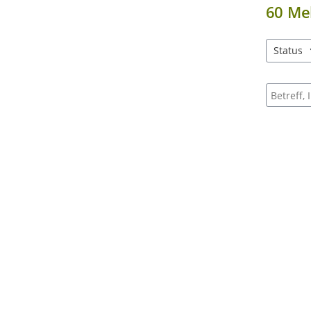
60
Me
Status
3 Einträg
Suche na