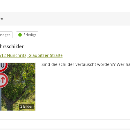
ym
egorie
Status
stiges
Erledigt
hrsschilder
612 Nünchritz, Glaubitzer Straße
Sind die schilder vertauscht worden?? Wer h
2 Bilder