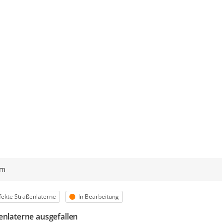
ym
egorie
Status
ekte Straßenlaterne
In Bearbeitung
enlaterne ausgefallen