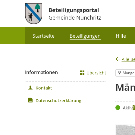
Beteiligungsportal
Gemeinde Nünchritz
Portalnavigation
Startseite
Beteiligungen
Hilfe
Alle B
Informationen
Übersicht
Mänge
Män
Kontakt
Datenschutzerklärung
Status
Z
Aktiv