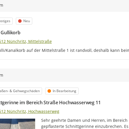
ym
egorie
Status
stiges
Neu
 Gullikorb
612 Nünchritz, Mittelstraße
lli/Kanalkorb auf der Mittelstraße 1 ist randvoll, deshalb kann b
ym
egorie
Status
raßen- & Gehwegschäden
In Bearbeitung
ttgerinne im Bereich Straße Hochwasserweg 11
612 Nünchritz, Hochwasserweg
Sehr geehrte Damen und Herren, im Bereich 
gepflasterte Schnittgerinne einzubrechen. Es 