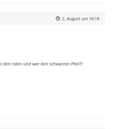
Zeitpunkt des Erstellens
Zeitpunkt des Erstellens
Zur Äußerung
2. August um 16:18
at den roten und wer den schwarzen Pfeil??