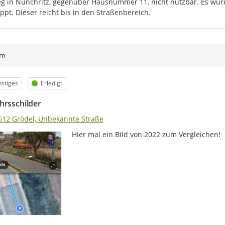
 in Nünchritz, gegenüber Hausnummer 11, nicht nutzbar. Es wurd
ppt. Dieser reicht bis in den Straßenbereich.
ym
egorie
Status
stiges
Erledigt
hrsschilder
612 Grödel, Unbekannte Straße
Hier mal ein Bild von 2022 zum Vergleichen!