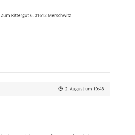
t Zum Rittergut 6, 01612 Merschwitz
Zeitpunkt des Erstellens
Zeitpunkt des Erstellens
Zur Äußerung
2. August um 19:48