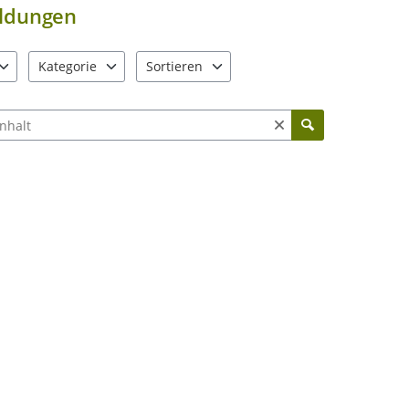
ldungen
Kategorie
Sortieren
e verfügbar. Benutzen Sie "Pfeiltaste oben" und "Pfeiltaste unten"
6 Einträge verfügbar. Benutzen Sie "Pfeiltaste oben" und "Pfe
2 Einträge verfügbar. Benutzen Sie "Pfeiltas
ch Meldungen und Kommentaren