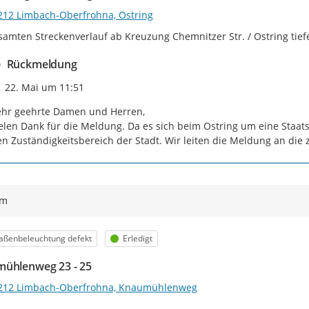
212 Limbach-Oberfrohna, Ostring
samten Streckenverlauf ab Kreuzung Chemnitzer Str. / Ostring tief
Rückmeldung
Zeitpunkt des Erstellens
22. Mai um 11:51
hr geehrte Damen und Herren,

elen Dank für die Meldung. Da es sich beim Ostring um eine Staatsst
n Zuständigkeitsbereich der Stadt. Wir leiten die Meldung an die
ym
egorie
Status
aßenbeleuchtung defekt
Erledigt
ühlenweg 23 - 25
212 Limbach-Oberfrohna, Knaumühlenweg