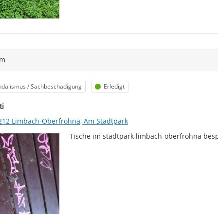
ym
egorie
Status
ndalismus / Sachbeschädigung
Erledigt
ti
212 Limbach-Oberfrohna, Am Stadtpark
Tische im stadtpark limbach-oberfrohna bes