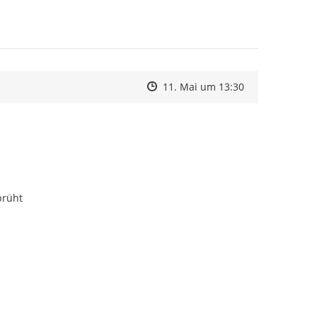
Zeitpunkt des Erstellens
Zeitpunkt des Erstellens
Zur Äußerung
11. Mai um 13:30
prüht