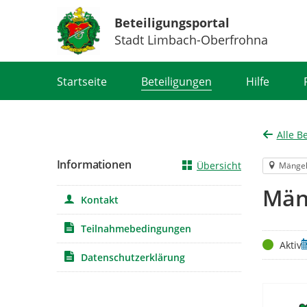
Beteiligungsportal
Stadt Limbach-Oberfrohna
Portalnavigation
Startseite
Beteiligungen
Hilfe
Alle B
Informationen
Übersicht
Mänge
Män
Kontakt
Teilnahmebedingungen
Status
Z
Aktiv
Datenschutzerklärung