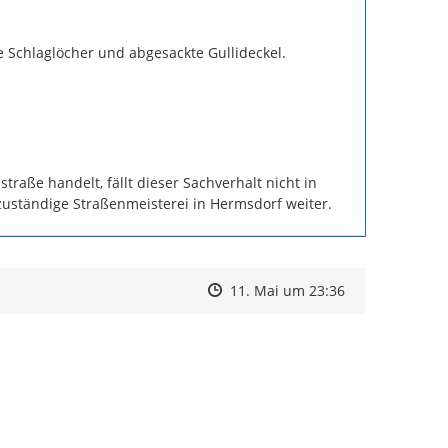
e Schlaglöcher und abgesackte Gullideckel.
raße handelt, fällt dieser Sachverhalt nicht in 
 zuständige Straßenmeisterei in Hermsdorf weiter.
Zeitpunkt des Erstellens
Zeitpunkt des Erstellens
Zur Äußerung
11. Mai um 23:36