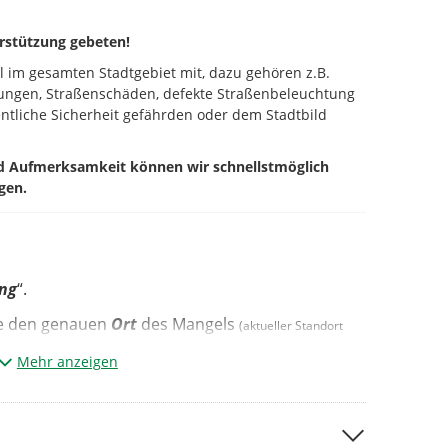
rstützung gebeten!
el im gesamten Stadtgebiet mit, dazu gehören z.B.
rungen, Straßenschäden, defekte Straßenbeleuchtung
ntliche Sicherheit gefährden oder dem Stadtbild
nd Aufmerksamkeit können wir schnellstmöglich
gen.
ung
“.
te den genauen
Ort
des Mangels
(aktueller Standort
Mehr anzeigen
ategorie
*¹
ze Beschreibung des Mangels.*²