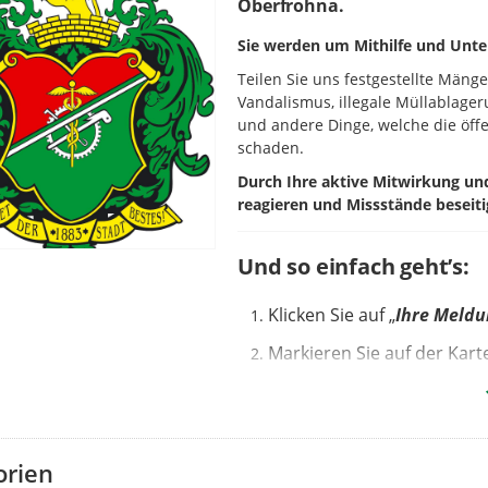
Oberfrohna.
Sie werden um Mithilfe und Unte
Teilen Sie uns festgestellte Mäng
Vandalismus, illegale Müllablage
und andere Dinge, welche die öffe
schaden.
Durch Ihre aktive Mitwirkung u
reagieren und Missstände beseiti
Und so einfach geht’s:
Klicken Sie auf „
Ihre Meld
Markieren Sie auf der Kar
kann auch genutzt werden).
Wählen Sie die passende
K
Betreff
benennen und
kur
orien