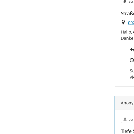
Kat
Str
Straß
Ort
09
Hallo,
Danke
Se
vi
Anon
Kat
St
Tiefe