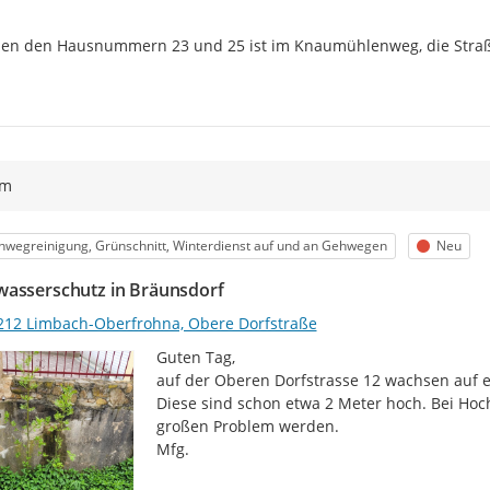
en den Hausnummern 23 und 25 ist im Knaumühlenweg, die Straß
ym
egorie
Status
wegreinigung, Grünschnitt, Winterdienst auf und an Gehwegen
Neu
asserschutz in Bräunsdorf
212 Limbach-Oberfrohna, Obere Dorfstraße
Guten Tag,

auf der Oberen Dorfstrasse 12 wachsen auf e
Diese sind schon etwa 2 Meter hoch. Bei Ho
großen Problem werden.

Mfg.