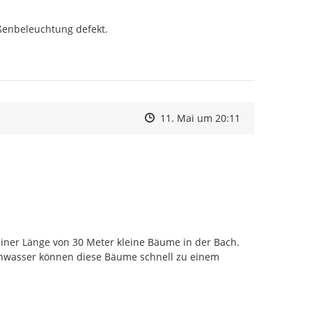
enbeleuchtung defekt.

Zeitpunkt des Erstellens
Zeitpunkt des Erstellens
Zur Äußerung
11. Mai um 20:11
iner Länge von 30 Meter kleine Bäume in der Bach. 
chwasser können diese Bäume schnell zu einem 