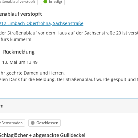
egorie
Status
aßenablauf verstopft
Erledigt
Bitte beachten Sie, dass die
B
der Reihenfolge ihres Eingan
enablauf verstopft
des Mangels
erfolgt. Manche 
212 Limbach-Oberfrohna, Sachsenstraße
schneller geprüft oder beho
Abstimmung, Rücksprache oder
 der Straßenablauf vor dem Haus auf der Sachsenstraße 20 ist verst
 fürs kümmern!
Vielen Dank für Ihre
Rückmeldung
Zeitpunkt des Erstellens
13. Mai um 13:49
hr geehrte Damen und Herren,

elen Dank für die Meldung. Der Straßenablauf wurde gespült und f
ym
egorie
Status
raßenschäden
Geschlossen
 Schlaglöcher + abgesackte Gullideckel