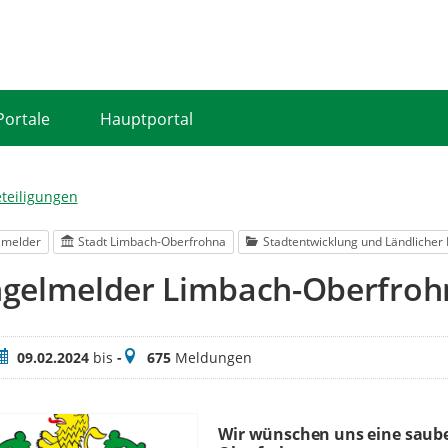
Portale
Hauptportal
eteiligungen
lmelder
Stadt Limbach-Oberfrohna
Stadtentwicklung und Ländliche
gelmelder Limbach-Oberfroh
eitraum
Meldungen
09.02.2024
bis
-
675
Meldungen
Wir wünschen uns eine saube