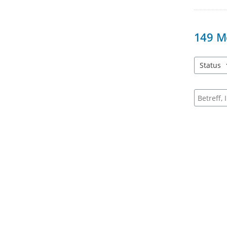
149
M
Status
4 Einträg
Suche na