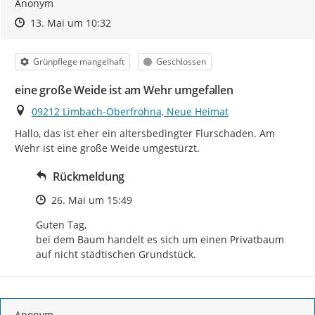
Anonym
Zeitpunkt des Erstellens
Zeitpunkt des Erstellens
Zur Äußerung
13. Mai um 10:32
Kategorie
Status
Grünpflege mangelhaft
Geschlossen
eine große Weide ist am Wehr umgefallen
Ort
09212 Limbach-Oberfrohna, Neue Heimat
Hallo, das ist eher ein altersbedingter Flurschaden. Am 
Wehr ist eine große Weide umgestürzt.
Rückmeldung
Zeitpunkt des Erstellens
26. Mai um 15:49
Guten Tag,

bei dem Baum handelt es sich um einen Privatbaum 
auf nicht städtischen Grundstück.
Anonym