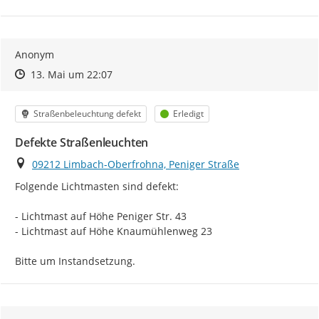
Anonym
Zeitpunkt des Erstellens
Zeitpunkt des Erstellens
Zur Äußerung
13. Mai um 22:07
Kategorie
Status
Straßenbeleuchtung defekt
Erledigt
Defekte Straßenleuchten
Ort
09212 Limbach-Oberfrohna, Peniger Straße
Folgende Lichtmasten sind defekt:

- Lichtmast auf Höhe Peniger Str. 43

- Lichtmast auf Höhe Knaumühlenweg 23

Bitte um Instandsetzung.