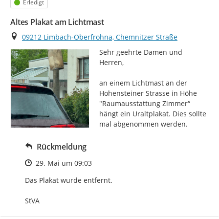
Status
Erledigt
Altes Plakat am Lichtmast
Ort
09212 Limbach-Oberfrohna, Chemnitzer Straße
Sehr geehrte Damen und 
Herren,

an einem Lichtmast an der 
Hohensteiner Strasse in Höhe 
"Raumausstattung Zimmer“ 
hängt ein Uraltplakat. Dies sollte 
mal abgenommen werden.
Rückmeldung
Zeitpunkt des Erstellens
29. Mai um 09:03
Das Plakat wurde entfernt.

StVA