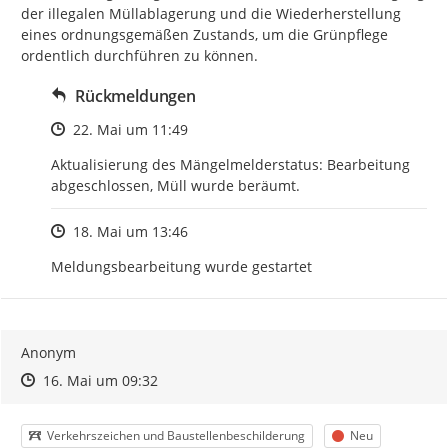
der illegalen Müllablagerung und die Wiederherstellung 
eines ordnungsgemäßen Zustands, um die Grünpflege 
ordentlich durchführen zu können.
Rückmeldungen
Zeitpunkt des Erstellens
22. Mai um 11:49
Aktualisierung des Mängelmelderstatus: Bearbeitung 
abgeschlossen, Müll wurde beräumt.
Zeitpunkt des Erstellens
18. Mai um 13:46
Meldungsbearbeitung wurde gestartet
Anonym
Zeitpunkt des Erstellens
Zeitpunkt des Erstellens
Zur Äußerung
16. Mai um 09:32
Kategorie
Status
Verkehrszeichen und Baustellenbeschilderung
Neu