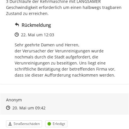
3 Durchläufe der Kehrmaschine mit LANGSAMER 
Geschwindigkeit erforderlich um einen halbwegs tragbaren 
Zustand zu erreichen.
Rückmeldung
Zeitpunkt des Erstellens
22. Mai um 12:03
Sehr geehrte Damen und Herren,

der Verursacher der Verunreinigungen wurde 
nochmals durch die Stadt aufgefordert, die 
Verunreinigungen zu beseitigen. Uns liegt eine 
schriftliche Bestätigung der betreffenden Firma vor, 
dass sie dieser Aufforderung nachkommen werden.
Anonym
Zeitpunkt des Erstellens
Zeitpunkt des Erstellens
Zur Äußerung
20. Mai um 09:42
Kategorie
Status
Straßenschäden
Erledigt