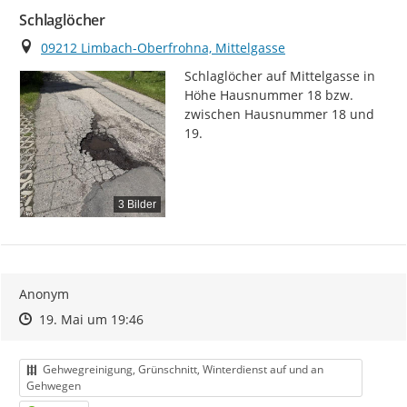
Schlaglöcher
Ort
09212 Limbach-Oberfrohna, Mittelgasse
Schlaglöcher auf Mittelgasse in 
Höhe Hausnummer 18 bzw. 
zwischen Hausnummer 18 und 
19.
3 Bilder
Anonym
Zeitpunkt des Erstellens
Zeitpunkt des Erstellens
Zur Äußerung
19. Mai um 19:46
Kategorie
Gehwegreinigung, Grünschnitt, Winterdienst auf und an
Gehwegen