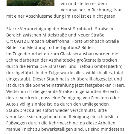
aktuellen Bearbeitungsstand einsehen.
ein und stellen es dem 
Verursacher in Rechnung. Nur 
Mängel, die den Status "geschlossen" oder "erledigt"
mit einer Abschlussmeldung im Tool ist es nicht getan.

bekommen haben, werden noch 90 Tage angezeigt und
danach ausgeblendet, damit Liste und Karte
Starke Verunreinigung der Horst-Strohbach-Straße im 
übersichtlich bleiben. Bei der Gesamtzählung (unter
Bereich zwischen Mittelstraße und Neuer Straße

dem Titel) sind sie jedoch mit enthalten.
Ort 09212 Limbach-Oberfrohna, Horst-Strohbach-Straße

Bitte beachten Sie, dass die
Bearbeitung
der
Bilder zur Meldung - öffne Lightbox2 Bilder

eingegangenen Meldungen
nicht in der Reihenfolge
Im Zuge der Arbeiten zum Glasfaserausbau wurden die 
ihres Eingangs
, sondern
nach Dringlichkeit,
Schneidarbeiten der Asphaltdecke größtenteils trocken 
Zuständigkeit und Art des Mangels
erfolgt. Manche
durch die Firma DEV Strassen- und Tiefbau GmbH (Berlin)  
Anliegen können von der zuständigen Fachabteilung
durchgeführt. In der Folge wurde alles, wirklich alles, total 
schneller geprüft oder behoben werden, während
eingestaubt. Dieser Staub hat sich überalll abgesetzt und 
andere eine genauere Abstimmung, Rücksprache oder
ist durch die Sonneneinstrahlung jetzt festgebacken (Teer). 
zusätzliche Schritte erfordern.
Weiterhin ist die gesamte Straße im genannten Bereich 
derart verdreckt, dass eine Reinigung von Fenstern oder 
Auto's völlig sinnlos ist, da durch den umliegenden 
Vielen Dank für Ihre Mitwirkung!
Staub/Dreck alles sofort wieder verschmutzt. Bitte 
veranlasse sie umgehend eine Reinigung einschließlich 
Fußwegen durch die Kehrmaschine, da diese Arbeiten 
manuell nicht zu bewerkstelligen sind. Es sind mindestens 