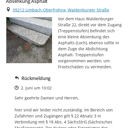
Absenkung Asphalt
Ort
09212 Limbach-Oberfrohna, Waldenburger Straße
Vor dem Haus Waldenburger  
Straße 22, direkt vor dem Zugang 
(Treppenstufen) befindet sich 
eine kleine Absenkung des 
Asphalts (Loch), ebenso sollte in 
dem Zuge die Abdichtung 
Asphalt- Treppenstufen 
vorgenommen werden, um 
Frostschäden zu vermeiden.
Rückmeldung
Zeitpunkt des Erstellens
2. Juni um 10:02
Sehr geehrte Damen und Herren,

hier sind wir leider nicht zuständig. Im Bereich von 
Zufahrten und Zugängen gilt § 22 Absatz 3 in 
Verbindung mit § 18 Abs. 4 SächsStrG (Sächsisches 
Straßengesetz). Der Nutzer oder Eigentümer der 