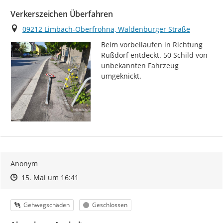
Verkerszeichen Überfahren
Ort
09212 Limbach-Oberfrohna, Waldenburger Straße
Beim vorbeilaufen in Richtung 
Rußdorf entdeckt. 50 Schild von 
unbekannten Fahrzeug 
umgeknickt.
Anonym
Zeitpunkt des Erstellens
Zeitpunkt des Erstellens
Zur Äußerung
15. Mai um 16:41
Kategorie
Status
Gehwegschäden
Geschlossen