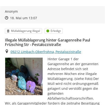
Anonym
Zeitpunkt des Erstellens
Zeitpunkt des Erstellens
Zur Äußerung
18. Mai um 13:07
Kategorie
Status
Müllablagerung illegal
Erledigt
Illegale Müllablagerung hinter Garagenreihe Paul
Frtzsching Str - Pestalozzistraße
Ort
09212 Limbach-Oberfrohna, Pestalozzistraße
Hinter Garage 1 der 
Garagenreihe an der genannten 
Adresse befindet sich seit 
mehreren Wochen eine illegale 
Müllablagerung. (siehe Foto) Der 
Müll wird nicht ordnungsgemäß 
gelagert und verstößt gegen die 
geltenden 
Abfallwirtschaftsvorschriften.

Wir, als Garagenmitglieder fordern die zeitnahe Beseitigung 