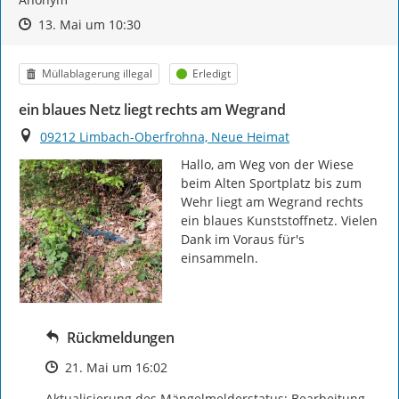
Zeitpunkt des Erstellens
Zeitpunkt des Erstellens
Zur Äußerung
13. Mai um 10:30
Kategorie
Status
Müllablagerung illegal
Erledigt
ein blaues Netz liegt rechts am Wegrand
Ort
09212 Limbach-Oberfrohna, Neue Heimat
Hallo, am Weg von der Wiese 
beim Alten Sportplatz bis zum 
Wehr liegt am Wegrand rechts 
ein blaues Kunststoffnetz. Vielen 
Dank im Voraus für's 
einsammeln.
Rückmeldungen
Zeitpunkt des Erstellens
21. Mai um 16:02
Aktualisierung des Mängelmelderstatus: Bearbeitung 