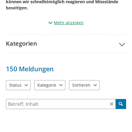
können wir schnellstmöglich reagieren und Missstände
beseitigen.
Mehr anzeigen
Und so einfach geht’s:
Klicken Sie auf „
Ihre Meldung
“.
Kategorien
Markieren Sie auf der Karte den genauen
Ort
des
Mangels
(aktueller Standort kann auch genutzt werden).
Wählen Sie die passende
Kategorie
*¹
150
Meldungen
Betreff
benennen und
kurze Beschreibung des
Mangels.*²
Status
Kategorie
Sortieren
4 Einträge verfügbar. Benutzen Sie "Pfeiltaste oben" und "Pfeil
13 Einträge verfügbar. Benutzen Sie "Pfeiltaste o
2 Einträge verfügbar. Benutzen 
Geben Sie bitte Ihre
Kontaktdaten
Name +
E-
Mailadresse
+ ggf. Telefonnummer
an
Suche nach Meldungen und Kommentaren
(diese werden
nicht veröffentlicht
und dienen der Rückfrage)
Fügen Sie wenn möglich über
(+)
ein
Bild
vom
Mangel
hinzu.
*³