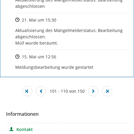
abgeschlossen
Zeitpunkt des Erstellens
21. Mai um 15:30
Aktualisierung des Mängelmelderstatus: Bearbeitung 
abgeschlossen.

Müll wurde beräumt.
Zeitpunkt des Erstellens
15. Mai um 12:56
Meldungsbearbeitung wurde gestartet
101 - 110 von 150
Informationen
Kontakt