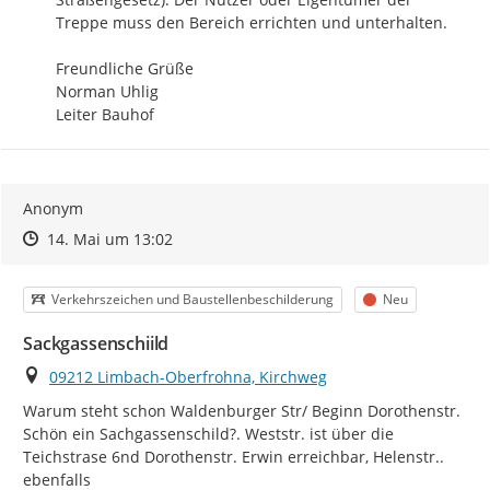
Treppe muss den Bereich errichten und unterhalten.

Freundliche Grüße

Norman Uhlig

Leiter Bauhof
Anonym
Zeitpunkt des Erstellens
Zeitpunkt des Erstellens
Zur Äußerung
14. Mai um 13:02
Kategorie
Status
Verkehrszeichen und Baustellenbeschilderung
Neu
Sackgassenschiild
Ort
09212 Limbach-Oberfrohna, Kirchweg
Warum steht schon Waldenburger Str/ Beginn Dorothenstr. 
Schön ein Sachgassenschild?. Weststr. ist über die 
Teichstrase 6nd Dorothenstr. Erwin erreichbar, Helenstr.. 
ebenfalls