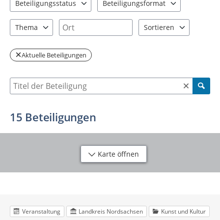
Beteiligungsstatus
Beteiligungsformat
2 Einträge verfügbar. Benutzen Sie "Pfeiltaste oben" und "Pfeil
2 Einträge verfügbar. Benutzen Sie "P
Ort
Thema
Sortieren
4 Einträge verfügbar. Benutzen Sie "Pfeiltaste oben" und "Pfeil
2 Einträge verfügbar. Be
Aktuelle Beteiligungen
Suche nach Beteiligung
15
Beteiligungen
Karte öffnen
Veranstaltung
Landkreis Nordsachsen
Kunst und Kultur