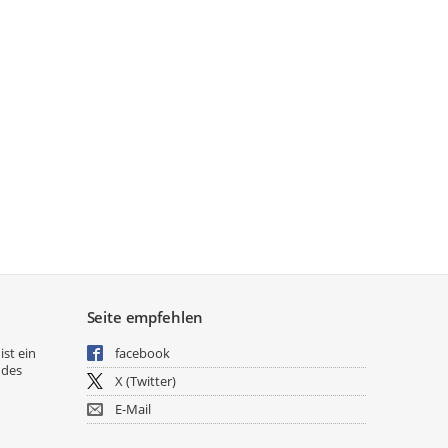
Seite empfehlen
ist ein
facebook
 des
X (Twitter)
E-Mail