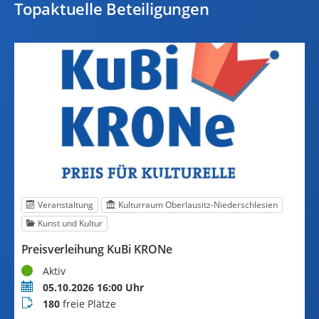
Topaktuelle Beteiligungen
Veranstaltung
Kulturraum Oberlausitz-Niederschlesien
Kunst und Kultur
S
Preisverleihung KuBi KRONe
K
Status
Aktiv
S
Termin
05.10.2026 16:00 Uhr
T
Buchungsstatus
180
freie Plätze
B