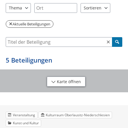
1 Einträge verfügbar. Benutzen Sie "Pfeiltaste oben" und "Pfeil
2 Einträge verfügbar. Benutzen Sie "P
Ort
Thema
Sortieren
2 Einträge verfügbar. Benutzen Sie "Pfeiltaste oben" und "Pfeil
2 Einträge verfügbar. Be
Aktuelle Beteiligungen
Suche nach Beteiligung
5
Beteiligungen
Karte öffnen
Veranstaltung
Kulturraum Oberlausitz-Niederschlesien
Kunst und Kultur