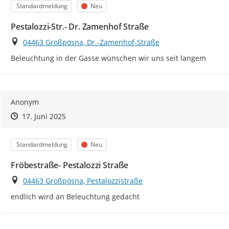
Kategorie
Status
Standardmeldung
Neu
Pestalozzi-Str.- Dr. Zamenhof Straße
Ort
04463 Großpösna, Dr.-Zamenhof-Straße
Beleuchtung in der Gasse wünschen wir uns seit langem
Anonym
Zeitpunkt des Erstellens
Zeitpunkt des Erstellens
Zur Äußerung
17. Juni 2025
Kategorie
Status
Standardmeldung
Neu
Fröbestraße- Pestalozzi Straße
Ort
04463 Großpösna, Pestalozzistraße
endlich wird an Beleuchtung gedacht