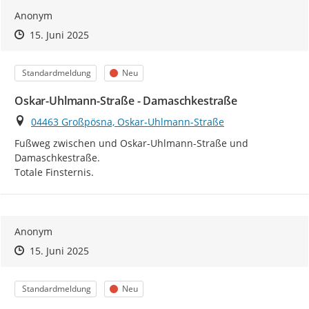
Anonym
Zeitpunkt des Erstellens
Zeitpunkt des Erstellens
Zur Äußerung
15. Juni 2025
Kategorie
Status
Standardmeldung
Neu
Oskar-Uhlmann-Straße - Damaschkestraße
Ort
04463 Großpösna, Oskar-Uhlmann-Straße
Fußweg zwischen und Oskar-Uhlmann-Straße und 
Damaschkestraße.

Totale Finsternis.
Anonym
Zeitpunkt des Erstellens
Zeitpunkt des Erstellens
Zur Äußerung
15. Juni 2025
Kategorie
Status
Standardmeldung
Neu