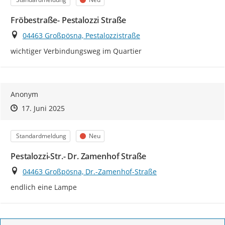
Fröbestraße- Pestalozzi Straße
Ort
04463 Großpösna, Pestalozzistraße
wichtiger Verbindungsweg im Quartier
Anonym
Zeitpunkt des Erstellens
Zeitpunkt des Erstellens
Zur Äußerung
17. Juni 2025
Kategorie
Status
Standardmeldung
Neu
Pestalozzi-Str.- Dr. Zamenhof Straße
Ort
04463 Großpösna, Dr.-Zamenhof-Straße
endlich eine Lampe