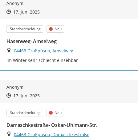
Anonym
Zeitpunkt des Erstellens
Zeitpunkt des Erstellens
Zur Äußerung
17. Juni 2025
Kategorie
Status
Standardmeldung
Neu
Hasenweg- Amselweg
Ort
04463 Großpösna, Amselweg
im Winter sehr schlecht einsehbar
Anonym
Zeitpunkt des Erstellens
Zeitpunkt des Erstellens
Zur Äußerung
17. Juni 2025
Kategorie
Status
Standardmeldung
Neu
Damaschkestraße- Oskar-Uhlmann-Str.
Ort
04463 Großpösna, Damaschkestraße