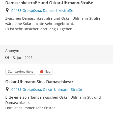
Damaschkestraße und Oskar-Uhlmann-Straße
Ort
04463 Großpösna, Damaschkestraße
Zwischen Damaschkestraße und Oskar-Uhlmann-Straße 
wäre eine Solarleuchte sehr angebracht.

Es ist sehr unsicher, dort lang zu gehen.
Anonym
Zeitpunkt des Erstellens
Zeitpunkt des Erstellens
Zur Äußerung
15. Juni 2025
Kategorie
Status
Standardmeldung
Neu
Oskar-Uhlmann-Str. - Damaschkestr.
Ort
04463 Großpösna, Oskar-Uhlmann-Straße
Bitte eine Solarlampe zwischen Oskar-Uhlmann-Str. und 
Damaschkestr.

Dort ist es immer sehr finster.