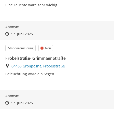
Eine Leuchte wäre sehr wichig
Anonym
Zeitpunkt des Erstellens
Zeitpunkt des Erstellens
Zur Äußerung
17. Juni 2025
Kategorie
Status
Standardmeldung
Neu
Fröbelstraße- Grimmaer Straße
Ort
04463 Großpösna, Fröbelstraße
Beleuchtung wäre ein Segen
Anonym
Zeitpunkt des Erstellens
Zeitpunkt des Erstellens
Zur Äußerung
17. Juni 2025