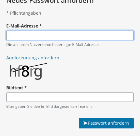
Neues Passwort anfordern
*
Pflichtangaben
E-Mail-Adresse
*
Pflichtangabe
Die an Ihrem Nutzerkonto hinterlegte E-Mail-Adresse
Audiokennung anfordern
Bildtext
*
Pflichtangabe
Bitte geben Sie den im Bild dargestellten Text ein.
Passwort anfordern