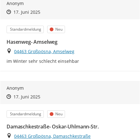
Anonym
Zeitpunkt des Erstellens
Zeitpunkt des Erstellens
Zur Äußerung
17. Juni 2025
Kategorie
Status
Standardmeldung
Neu
Hasenweg- Amselweg
Ort
04463 Großpösna, Amselweg
im Winter sehr schlecht einsehbar
Anonym
Zeitpunkt des Erstellens
Zeitpunkt des Erstellens
Zur Äußerung
17. Juni 2025
Kategorie
Status
Standardmeldung
Neu
Damaschkestraße- Oskar-Uhlmann-Str.
Ort
04463 Großpösna, Damaschkestraße