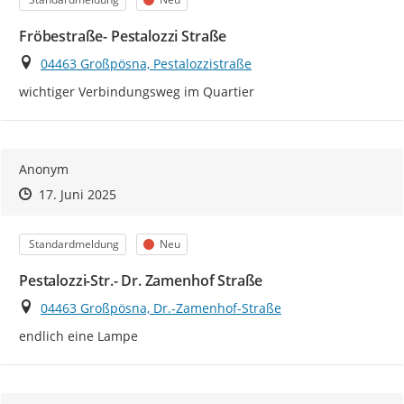
Fröbestraße- Pestalozzi Straße
Ort
04463 Großpösna, Pestalozzistraße
wichtiger Verbindungsweg im Quartier
Anonym
Zeitpunkt des Erstellens
Zeitpunkt des Erstellens
Zur Äußerung
17. Juni 2025
Kategorie
Status
Standardmeldung
Neu
Pestalozzi-Str.- Dr. Zamenhof Straße
Ort
04463 Großpösna, Dr.-Zamenhof-Straße
endlich eine Lampe