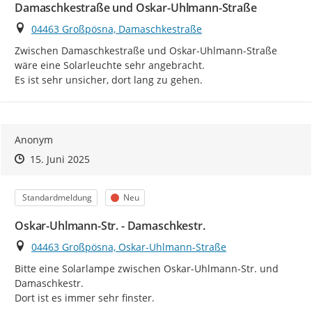
Damaschkestraße und Oskar-Uhlmann-Straße
Ort
04463 Großpösna, Damaschkestraße
Zwischen Damaschkestraße und Oskar-Uhlmann-Straße 
wäre eine Solarleuchte sehr angebracht.

Es ist sehr unsicher, dort lang zu gehen.
Anonym
Zeitpunkt des Erstellens
Zeitpunkt des Erstellens
Zur Äußerung
15. Juni 2025
Kategorie
Status
Standardmeldung
Neu
Oskar-Uhlmann-Str. - Damaschkestr.
Ort
04463 Großpösna, Oskar-Uhlmann-Straße
Bitte eine Solarlampe zwischen Oskar-Uhlmann-Str. und 
Damaschkestr.

Dort ist es immer sehr finster.