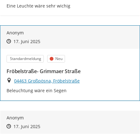
Eine Leuchte wäre sehr wichig
Anonym
Zeitpunkt des Erstellens
Zeitpunkt des Erstellens
Zur Äußerung
17. Juni 2025
Kategorie
Status
Standardmeldung
Neu
Fröbelstraße- Grimmaer Straße
Ort
04463 Großpösna, Fröbelstraße
Beleuchtung wäre ein Segen
Anonym
Zeitpunkt des Erstellens
Zeitpunkt des Erstellens
Zur Äußerung
17. Juni 2025