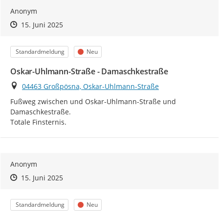
Anonym
Zeitpunkt des Erstellens
Zeitpunkt des Erstellens
Zur Äußerung
15. Juni 2025
Kategorie
Status
Standardmeldung
Neu
Oskar-Uhlmann-Straße - Damaschkestraße
Ort
04463 Großpösna, Oskar-Uhlmann-Straße
Fußweg zwischen und Oskar-Uhlmann-Straße und 
Damaschkestraße.

Totale Finsternis.
Anonym
Zeitpunkt des Erstellens
Zeitpunkt des Erstellens
Zur Äußerung
15. Juni 2025
Kategorie
Status
Standardmeldung
Neu