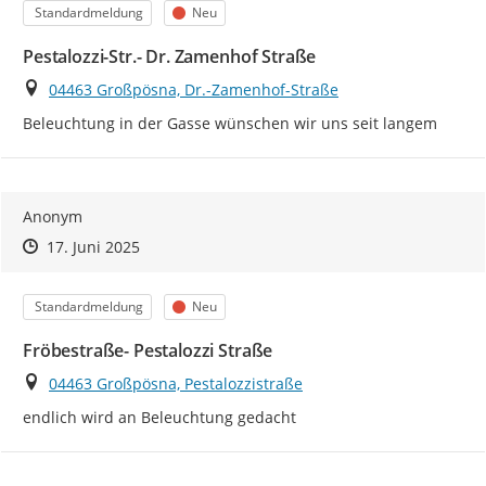
Kategorie
Status
Standardmeldung
Neu
Pestalozzi-Str.- Dr. Zamenhof Straße
Ort
04463 Großpösna, Dr.-Zamenhof-Straße
Beleuchtung in der Gasse wünschen wir uns seit langem
Anonym
Zeitpunkt des Erstellens
Zeitpunkt des Erstellens
Zur Äußerung
17. Juni 2025
Kategorie
Status
Standardmeldung
Neu
Fröbestraße- Pestalozzi Straße
Ort
04463 Großpösna, Pestalozzistraße
endlich wird an Beleuchtung gedacht