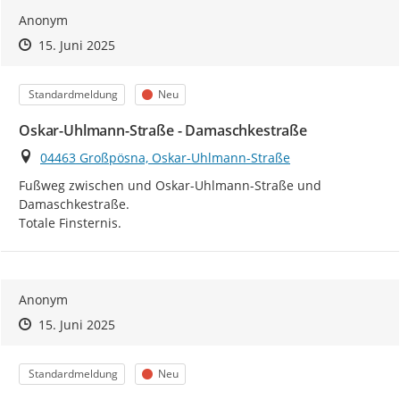
Anonym
Zeitpunkt des Erstellens
Zeitpunkt des Erstellens
Zur Äußerung
15. Juni 2025
Kategorie
Status
Standardmeldung
Neu
Oskar-Uhlmann-Straße - Damaschkestraße
Ort
04463 Großpösna, Oskar-Uhlmann-Straße
Fußweg zwischen und Oskar-Uhlmann-Straße und 
Damaschkestraße.

Totale Finsternis.
Anonym
Zeitpunkt des Erstellens
Zeitpunkt des Erstellens
Zur Äußerung
15. Juni 2025
Kategorie
Status
Standardmeldung
Neu