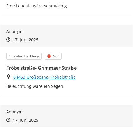
Eine Leuchte wäre sehr wichig
Anonym
Zeitpunkt des Erstellens
Zeitpunkt des Erstellens
Zur Äußerung
17. Juni 2025
Kategorie
Status
Standardmeldung
Neu
Fröbelstraße- Grimmaer Straße
Ort
04463 Großpösna, Fröbelstraße
Beleuchtung wäre ein Segen
Anonym
Zeitpunkt des Erstellens
Zeitpunkt des Erstellens
Zur Äußerung
17. Juni 2025