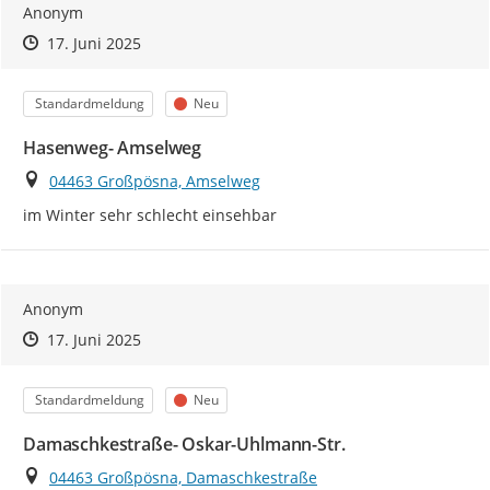
Anonym
Zeitpunkt des Erstellens
Zeitpunkt des Erstellens
Zur Äußerung
17. Juni 2025
Kategorie
Status
Standardmeldung
Neu
Hasenweg- Amselweg
Ort
04463 Großpösna, Amselweg
im Winter sehr schlecht einsehbar
Anonym
Zeitpunkt des Erstellens
Zeitpunkt des Erstellens
Zur Äußerung
17. Juni 2025
Kategorie
Status
Standardmeldung
Neu
Damaschkestraße- Oskar-Uhlmann-Str.
Ort
04463 Großpösna, Damaschkestraße