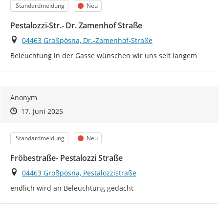
Kategorie
Status
Standardmeldung
Neu
Pestalozzi-Str.- Dr. Zamenhof Straße
Ort
04463 Großpösna, Dr.-Zamenhof-Straße
Beleuchtung in der Gasse wünschen wir uns seit langem
Anonym
Zeitpunkt des Erstellens
Zeitpunkt des Erstellens
Zur Äußerung
17. Juni 2025
Kategorie
Status
Standardmeldung
Neu
Fröbestraße- Pestalozzi Straße
Ort
04463 Großpösna, Pestalozzistraße
endlich wird an Beleuchtung gedacht