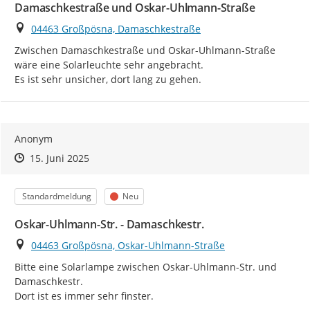
Damaschkestraße und Oskar-Uhlmann-Straße
Ort
04463 Großpösna, Damaschkestraße
Zwischen Damaschkestraße und Oskar-Uhlmann-Straße 
wäre eine Solarleuchte sehr angebracht.

Es ist sehr unsicher, dort lang zu gehen.
Anonym
Zeitpunkt des Erstellens
Zeitpunkt des Erstellens
Zur Äußerung
15. Juni 2025
Kategorie
Status
Standardmeldung
Neu
Oskar-Uhlmann-Str. - Damaschkestr.
Ort
04463 Großpösna, Oskar-Uhlmann-Straße
Bitte eine Solarlampe zwischen Oskar-Uhlmann-Str. und 
Damaschkestr.

Dort ist es immer sehr finster.