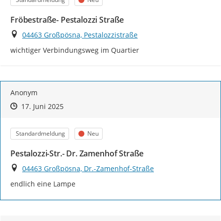
Fröbestraße- Pestalozzi Straße
Ort
04463 Großpösna, Pestalozzistraße
wichtiger Verbindungsweg im Quartier
Anonym
Zeitpunkt des Erstellens
Zeitpunkt des Erstellens
Zur Äußerung
17. Juni 2025
Kategorie
Status
Standardmeldung
Neu
Pestalozzi-Str.- Dr. Zamenhof Straße
Ort
04463 Großpösna, Dr.-Zamenhof-Straße
endlich eine Lampe