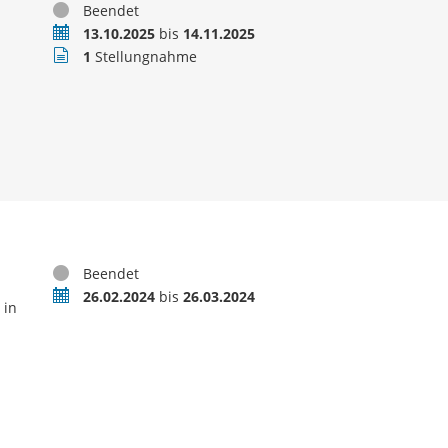
Status
Beendet
Zeitraum
13.10.2025
bis
14.11.2025
Stellungnahmen
1
Stellungnahme
Status
Beendet
Zeitraum
26.02.2024
bis
26.03.2024
 in