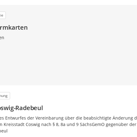
ie
ärmkarten
en
anung
oswig-Radebeul
es Entwurfes der Vereinbarung über die beabsichtigte Änderung 
n Kreisstadt Coswig nach § 8, 8a und 9 SächsGemO gegenüber der
beul