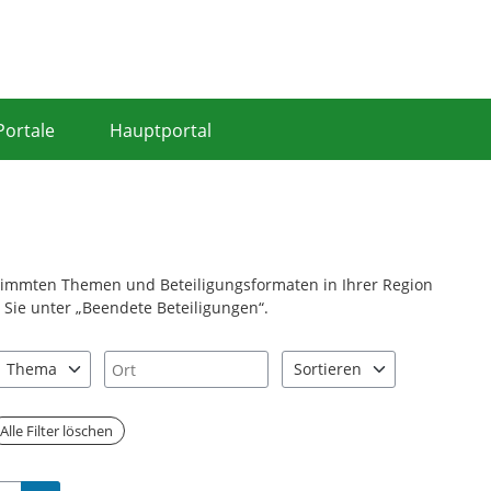
Portale
Hauptportal
stimmten Themen und Beteiligungsformaten in Ihrer Region
Sie unter „Beendete Beteiligungen“.
Ort
Thema
Sortieren
nd "Pfeiltaste unten" zum Navigieren.
zen Sie "Pfeiltaste oben" und "Pfeiltaste unten" zum Navigieren.
4 Einträge verfügbar. Benutzen Sie "Pfeiltaste oben" und "Pfeiltast
2 Einträge verfügbar. Benutz
Alle Filter löschen