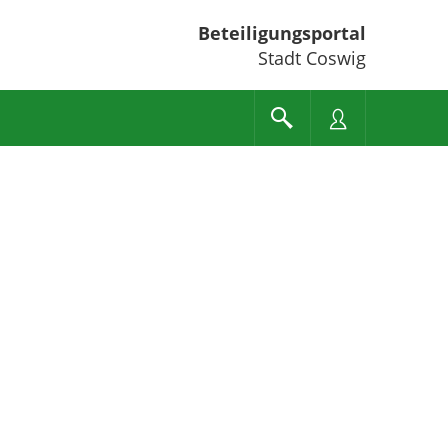
Beteiligungsportal
Stadt Coswig
e unten" zum Navigieren.
en Sie "Pfeiltaste oben" und "Pfeiltaste unten" zum Navigieren.