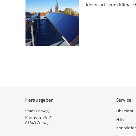
Ideenkarte zum Klimasc
Service
Herausgeber
Service
Stadt Coswig
Übersicht
Karrasstraße 2
Hilfe
01640
Coswig
Kontaktfo