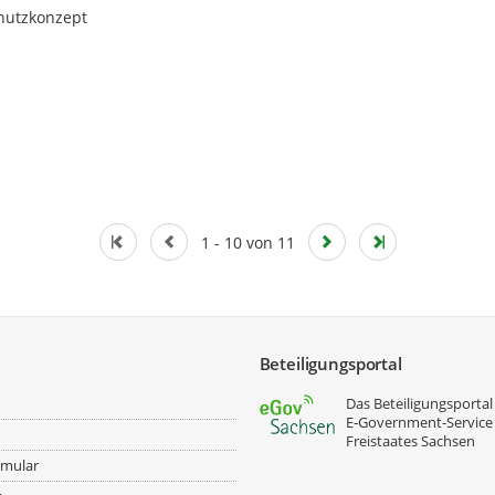
hutzkonzept
1 - 10 von 11
Beteiligungsportal
Das Beteiligungsportal 
E‑Government-Service
Freistaates Sachsen
rmular