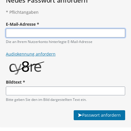
Neues Passwort anfordern
*
Pflichtangaben
E-Mail-Adresse
*
Pflichtangabe
Die an Ihrem Nutzerkonto hinterlegte E-Mail-Adresse
Audiokennung anfordern
Bildtext
*
Pflichtangabe
Bitte geben Sie den im Bild dargestellten Text ein.
Passwort anfordern