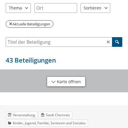
2 Einträge verfügbar. Benutzen Sie "Pfeiltaste oben" und "Pfeil
5 Einträge verfügbar. Benutzen Sie "P
Ort
Thema
Sortieren
10 Einträge verfügbar. Benutzen Sie "Pfeiltaste oben" und "Pfei
2 Einträge verfügbar. Be
Aktuelle Beteiligungen
Suche nach Beteiligung
43
Beteiligungen
Karte öffnen
Veranstaltung
Stadt Chemnitz
Kinder, Jugend, Familie, Senioren und Soziales