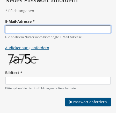
Neues Passwort anfordern
*
Pflichtangaben
E-Mail-Adresse
*
Pflichtangabe
Die an Ihrem Nutzerkonto hinterlegte E-Mail-Adresse
Audiokennung anfordern
Bildtext
*
Pflichtangabe
Bitte geben Sie den im Bild dargestellten Text ein.
Passwort anfordern