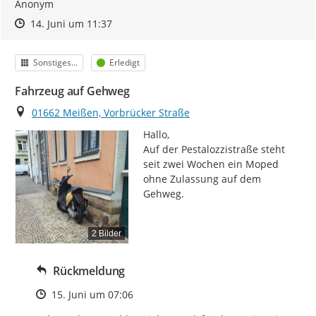
Anonym
Zeitpunkt des Erstellens
Zeitpunkt des Erstellens
Zur Äußerung
14. Juni um 11:37
Kategorie
Status
Sonstiges...
Erledigt
Fahrzeug auf Gehweg
Ort
01662 Meißen, Vorbrücker Straße
Hallo,

Auf der Pestalozzistraße steht 
seit zwei Wochen ein Moped 
ohne Zulassung auf dem 
Gehweg.
2 Bilder
Rückmeldung
Zeitpunkt des Erstellens
15. Juni um 07:06