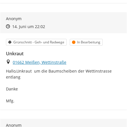
Anonym
Zeitpunkt des Erstellens
Zeitpunkt des Erstellens
Zur Äußerung
14. Juni um 22:02
Kategorie
Status
Grünschnitt - Geh- und Radwege
In Bearbeitung
Unkraut
Ort
01662 Meißen, Wettinstraße
Hallo,Unkraut  um die Baumscheiben der Wettinstrasse 
entlang

Danke

Mfg.
Anonym