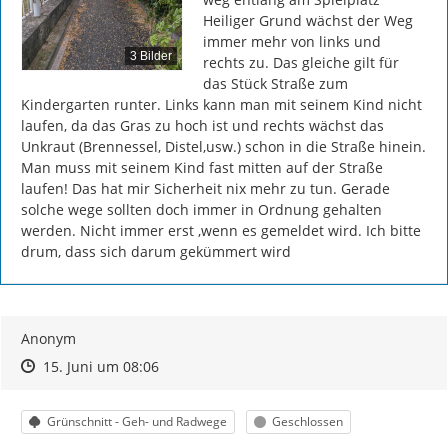
Heiliger Grund wächst der Weg 
immer mehr von links und 
3 Bilder
rechts zu. Das gleiche gilt für 
das Stück Straße zum 
Kindergarten runter. Links kann man mit seinem Kind nicht 
laufen, da das Gras zu hoch ist und rechts wächst das 
Unkraut (Brennessel, Distel,usw.) schon in die Straße hinein. 
Man muss mit seinem Kind fast mitten auf der Straße 
laufen! Das hat mir Sicherheit nix mehr zu tun. Gerade 
solche wege sollten doch immer in Ordnung gehalten 
werden. Nicht immer erst ,wenn es gemeldet wird. Ich bitte 
drum, dass sich darum gekümmert wird
Anonym
Zeitpunkt des Erstellens
Zeitpunkt des Erstellens
Zur Äußerung
15. Juni um 08:06
Kategorie
Status
Grünschnitt - Geh- und Radwege
Geschlossen