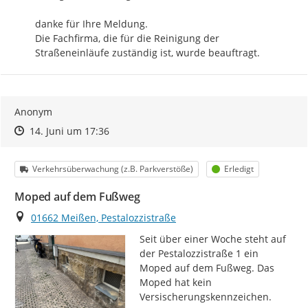
danke für Ihre Meldung.

Die Fachfirma, die für die Reinigung der 
Straßeneinläufe zuständig ist, wurde beauftragt.
Anonym
Zeitpunkt des Erstellens
Zeitpunkt des Erstellens
Zur Äußerung
14. Juni um 17:36
Kategorie
Status
Verkehrsüberwachung (z.B. Parkverstöße)
Erledigt
Moped auf dem Fußweg
Ort
01662 Meißen, Pestalozzistraße
Seit über einer Woche steht auf 
der Pestalozzistraße 1 ein 
Moped auf dem Fußweg. Das 
Moped hat kein 
Versischerungskennzeichen.