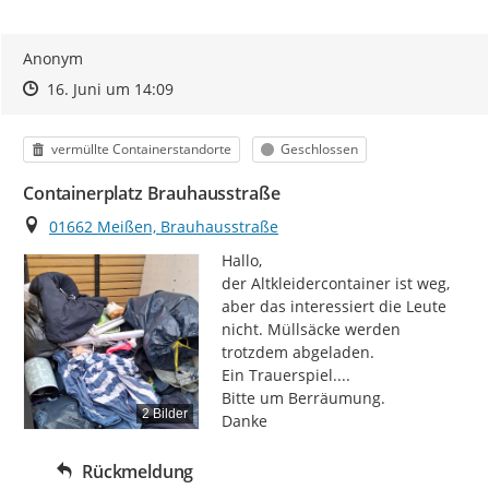
Anonym
Zeitpunkt des Erstellens
Zeitpunkt des Erstellens
Zur Äußerung
16. Juni um 14:09
Kategorie
Status
vermüllte Containerstandorte
Geschlossen
Containerplatz Brauhausstraße
Ort
01662 Meißen, Brauhausstraße
Hallo,

der Altkleidercontainer ist weg, 
aber das interessiert die Leute 
nicht. Müllsäcke werden 
trotzdem abgeladen.

Ein Trauerspiel....

Bitte um Berräumung.

2 Bilder
Danke
Rückmeldung