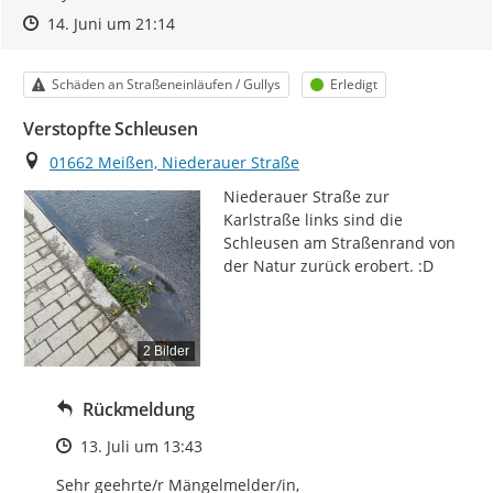
Zeitpunkt des Erstellens
Zeitpunkt des Erstellens
Zur Äußerung
14. Juni um 21:14
Kategorie
Status
Schäden an Straßeneinläufen / Gullys
Erledigt
Verstopfte Schleusen
Ort
01662 Meißen, Niederauer Straße
Niederauer Straße zur 
Karlstraße links sind die 
Schleusen am Straßenrand von 
der Natur zurück erobert. :D
2 Bilder
Rückmeldung
Zeitpunkt des Erstellens
13. Juli um 13:43
Sehr geehrte/r Mängelmelder/in,
