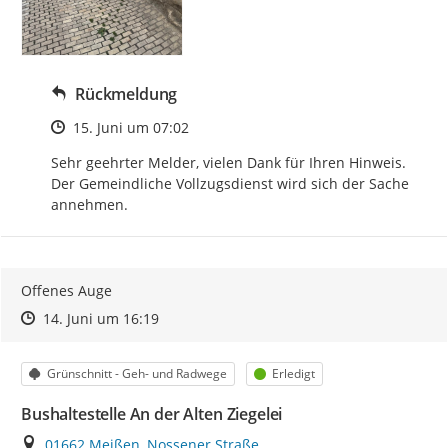
Rückmeldung
Zeitpunkt des Erstellens
15. Juni um 07:02
Sehr geehrter Melder, vielen Dank für Ihren Hinweis. 
Der Gemeindliche Vollzugsdienst wird sich der Sache 
annehmen.
Offenes Auge
Zeitpunkt des Erstellens
Zeitpunkt des Erstellens
Zur Äußerung
14. Juni um 16:19
Kategorie
Status
Grünschnitt - Geh- und Radwege
Erledigt
Bushaltestelle An der Alten Ziegelei
Ort
01662 Meißen, Nossener Straße