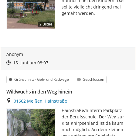
hüfthoch bei den Kindern. Das 
sollte vielleicht dringend mal 
gemäht werden.
2 Bilder
Anonym
Zeitpunkt des Erstellens
Zeitpunkt des Erstellens
Zur Äußerung
15. Juni um 08:07
Kategorie
Status
Grünschnitt - Geh- und Radwege
Geschlossen
Wildwuchs in den Weg hinein
Ort
01662 Meißen, Hainstraße
Hainstraße/hinterm Parkplatz 
der Berufsschule. Der Weg zur 
Kita Knirpsenland ist da kaum 
noch möglich. An dem kleinen 
weg entlang am Spielplatz 