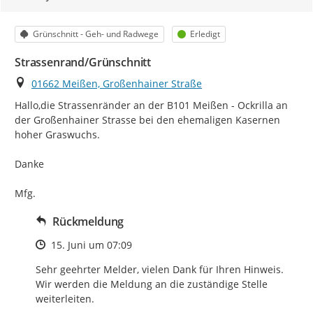
Kategorie
Status
Grünschnitt - Geh- und Radwege
Erledigt
Strassenrand/Grünschnitt
Ort
01662 Meißen, Großenhainer Straße
Hallo,die Strassenränder an der B101 Meißen - Ockrilla an 
der Großenhainer Strasse bei den ehemaligen Kasernen 
hoher Graswuchs.

Danke

Mfg.
Rückmeldung
Zeitpunkt des Erstellens
15. Juni um 07:09
Sehr geehrter Melder, vielen Dank für Ihren Hinweis. 
Wir werden die Meldung an die zuständige Stelle 
weiterleiten.