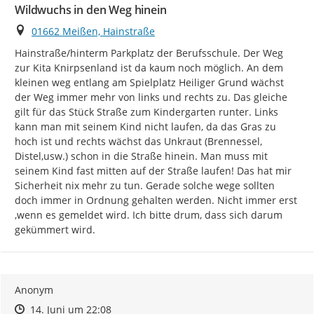
Wildwuchs in den Weg hinein
Ort
01662 Meißen, Hainstraße
Hainstraße/hinterm Parkplatz der Berufsschule. Der Weg 
zur Kita Knirpsenland ist da kaum noch möglich. An dem 
kleinen weg entlang am Spielplatz Heiliger Grund wächst 
der Weg immer mehr von links und rechts zu. Das gleiche 
gilt für das Stück Straße zum Kindergarten runter. Links 
kann man mit seinem Kind nicht laufen, da das Gras zu 
hoch ist und rechts wächst das Unkraut (Brennessel, 
Distel,usw.) schon in die Straße hinein. Man muss mit 
seinem Kind fast mitten auf der Straße laufen! Das hat mir 
Sicherheit nix mehr zu tun. Gerade solche wege sollten 
doch immer in Ordnung gehalten werden. Nicht immer erst 
,wenn es gemeldet wird. Ich bitte drum, dass sich darum 
gekümmert wird.
Anonym
Zeitpunkt des Erstellens
Zeitpunkt des Erstellens
Zur Äußerung
14. Juni um 22:08