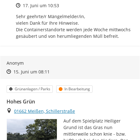
Zeitpunkt des Erstellens
17. Juni um 10:53
Sehr geehrte/r Mängelmelder/in, 

vielen Dank für Ihre Hinweise. 

Die Containerstandorte werden jede Woche mittwochs 
gesäubert und von herumliegenden Müll befreit.
Anonym
Zeitpunkt des Erstellens
Zeitpunkt des Erstellens
Zur Äußerung
15. Juni um 08:11
Kategorie
Status
Grünanlagen / Parks
In Bearbeitung
Hohes Grün
Ort
01662 Meißen, Schillerstraße
Auf dem Spielplatz Heiliger 
Grund ist das Gras nun 
mittlerweile schon knie - bzw. 