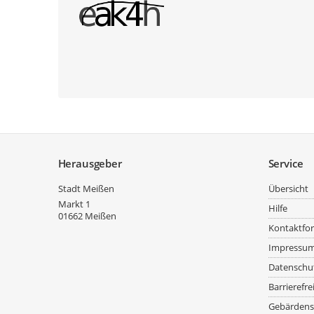
Service
Herausgeber
Service
Stadt Meißen
Übersicht
Markt 1
Hilfe
01662
Meißen
Kontaktfo
Impressu
Datenschu
Barrierefre
Gebärdens