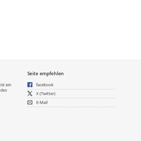
Seite empfehlen
ist ein
facebook
 des
X (Twitter)
E-Mail