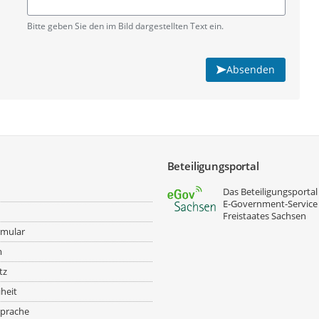
Pflichtangabe
Bitte geben Sie den im Bild dargestellten Text ein.
Absenden
Beteiligungsportal
Das Beteiligungsportal 
E‑Government-Service
Freistaates Sachsen
rmular
m
tz
iheit
prache