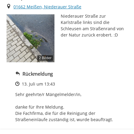
Ort
01662 Meißen, Niederauer Straße
Niederauer Straße zur 
Karlstraße links sind die 
Schleusen am Straßenrand von 
der Natur zurück erobert. :D
2 Bilder
Rückmeldung
Zeitpunkt des Erstellens
13. Juli um 13:43
Sehr geehrte/r Mängelmelder/in,

danke für Ihre Meldung.

Die Fachfirma, die für die Reinigung der 
Straßeneinläufe zuständig ist, wurde beauftragt.