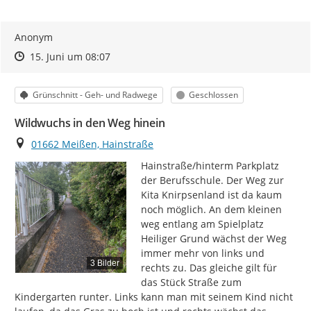
Anonym
Zeitpunkt des Erstellens
Zeitpunkt des Erstellens
Zur Äußerung
15. Juni um 08:07
Kategorie
Status
Grünschnitt - Geh- und Radwege
Geschlossen
Wildwuchs in den Weg hinein
Ort
01662 Meißen, Hainstraße
Hainstraße/hinterm Parkplatz 
der Berufsschule. Der Weg zur 
Kita Knirpsenland ist da kaum 
noch möglich. An dem kleinen 
weg entlang am Spielplatz 
Heiliger Grund wächst der Weg 
immer mehr von links und 
3 Bilder
rechts zu. Das gleiche gilt für 
das Stück Straße zum 
Kindergarten runter. Links kann man mit seinem Kind nicht 