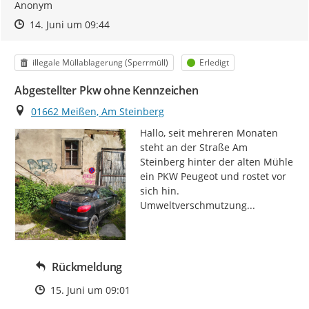
Anonym
Zeitpunkt des Erstellens
Zeitpunkt des Erstellens
Zur Äußerung
14. Juni um 09:44
Kategorie
Status
illegale Müllablagerung (Sperrmüll)
Erledigt
Abgestellter Pkw ohne Kennzeichen
Ort
01662 Meißen, Am Steinberg
Hallo, seit mehreren Monaten 
steht an der Straße Am 
Steinberg hinter der alten Mühle 
ein PKW Peugeot und rostet vor 
sich hin. 
Umweltverschmutzung...
Rückmeldung
Zeitpunkt des Erstellens
15. Juni um 09:01