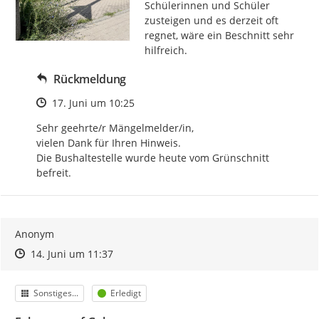
Schülerinnen und Schüler 
zusteigen und es derzeit oft 
regnet, wäre ein Beschnitt sehr 
hilfreich.
Rückmeldung
Zeitpunkt des Erstellens
17. Juni um 10:25
Sehr geehrte/r Mängelmelder/in, 

vielen Dank für Ihren Hinweis. 

Die Bushaltestelle wurde heute vom Grünschnitt 
befreit.
Anonym
Zeitpunkt des Erstellens
Zeitpunkt des Erstellens
Zur Äußerung
14. Juni um 11:37
Kategorie
Status
Sonstiges...
Erledigt