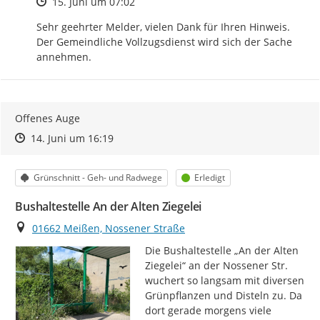
Zeitpunkt des Erstellens
15. Juni um 07:02
Sehr geehrter Melder, vielen Dank für Ihren Hinweis. 
Der Gemeindliche Vollzugsdienst wird sich der Sache 
annehmen.
Offenes Auge
Zeitpunkt des Erstellens
Zeitpunkt des Erstellens
Zur Äußerung
14. Juni um 16:19
Kategorie
Status
Grünschnitt - Geh- und Radwege
Erledigt
Bushaltestelle An der Alten Ziegelei
Ort
01662 Meißen, Nossener Straße
Die Bushaltestelle „An der Alten 
Ziegelei“ an der Nossener Str. 
wuchert so langsam mit diversen 
Grünpflanzen und Disteln zu. Da 
dort gerade morgens viele 