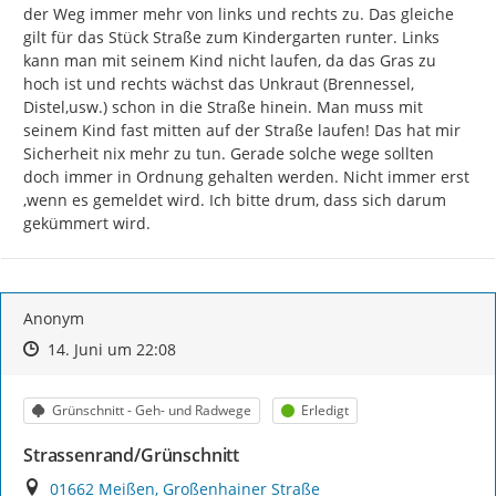
der Weg immer mehr von links und rechts zu. Das gleiche 
gilt für das Stück Straße zum Kindergarten runter. Links 
kann man mit seinem Kind nicht laufen, da das Gras zu 
hoch ist und rechts wächst das Unkraut (Brennessel, 
Distel,usw.) schon in die Straße hinein. Man muss mit 
seinem Kind fast mitten auf der Straße laufen! Das hat mir 
Sicherheit nix mehr zu tun. Gerade solche wege sollten 
doch immer in Ordnung gehalten werden. Nicht immer erst 
,wenn es gemeldet wird. Ich bitte drum, dass sich darum 
gekümmert wird.
Anonym
Zeitpunkt des Erstellens
Zeitpunkt des Erstellens
Zur Äußerung
14. Juni um 22:08
Kategorie
Status
Grünschnitt - Geh- und Radwege
Erledigt
Strassenrand/Grünschnitt
Ort
01662 Meißen, Großenhainer Straße