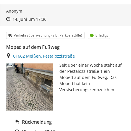
Anonym
Zeitpunkt des Erstellens
Zeitpunkt des Erstellens
Zur Äußerung
14. Juni um 17:36
Kategorie
Status
Verkehrsüberwachung (z.B. Parkverstöße)
Erledigt
Moped auf dem Fußweg
Ort
01662 Meißen, Pestalozzistraße
Seit über einer Woche steht auf 
der Pestalozzistraße 1 ein 
Moped auf dem Fußweg. Das 
Moped hat kein 
Versischerungskennzeichen.
Rückmeldung