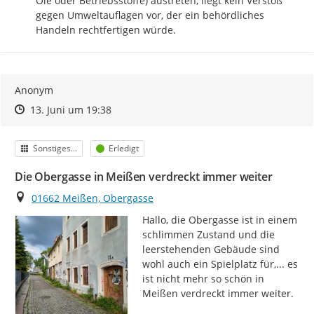
Öle oder Betriebsstoffe) austreten, liegt kein Verstoß 
gegen Umweltauflagen vor, der ein behördliches 
Handeln rechtfertigen würde.
Anonym
Zeitpunkt des Erstellens
Zeitpunkt des Erstellens
Zur Äußerung
13. Juni um 19:38
Kategorie
Status
Sonstiges...
Erledigt
Die Obergasse in Meißen verdreckt immer weiter
Ort
01662 Meißen, Obergasse
Hallo, die Obergasse ist in einem 
schlimmen Zustand und die 
leerstehenden Gebäude sind 
wohl auch ein Spielplatz für,... es 
ist nicht mehr so schön in 
Meißen verdreckt immer weiter.