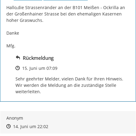
Hallo,die Strassenränder an der B101 Meißen - Ockrilla an 
der Großenhainer Strasse bei den ehemaligen Kasernen 
hoher Graswuchs.

Danke

Mfg.
Rückmeldung
Zeitpunkt des Erstellens
15. Juni um 07:09
Sehr geehrter Melder, vielen Dank für Ihren Hinweis. 
Wir werden die Meldung an die zuständige Stelle 
weiterleiten.
Anonym
Zeitpunkt des Erstellens
Zeitpunkt des Erstellens
Zur Äußerung
14. Juni um 22:02