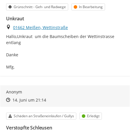
Kategorie
Status
Grünschnitt - Geh- und Radwege
In Bearbeitung
Unkraut
Ort
01662 Meißen, Wettinstraße
Hallo,Unkraut  um die Baumscheiben der Wettinstrasse 
entlang

Danke

Mfg.
Anonym
Zeitpunkt des Erstellens
Zeitpunkt des Erstellens
Zur Äußerung
14. Juni um 21:14
Kategorie
Status
Schäden an Straßeneinläufen / Gullys
Erledigt
Verstopfte Schleusen