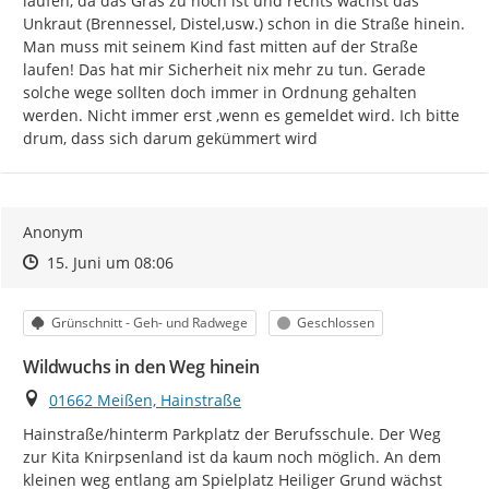
laufen, da das Gras zu hoch ist und rechts wächst das 
Unkraut (Brennessel, Distel,usw.) schon in die Straße hinein. 
Man muss mit seinem Kind fast mitten auf der Straße 
laufen! Das hat mir Sicherheit nix mehr zu tun. Gerade 
solche wege sollten doch immer in Ordnung gehalten 
werden. Nicht immer erst ,wenn es gemeldet wird. Ich bitte 
drum, dass sich darum gekümmert wird
Anonym
Zeitpunkt des Erstellens
Zeitpunkt des Erstellens
Zur Äußerung
15. Juni um 08:06
Kategorie
Status
Grünschnitt - Geh- und Radwege
Geschlossen
Wildwuchs in den Weg hinein
Ort
01662 Meißen, Hainstraße
Hainstraße/hinterm Parkplatz der Berufsschule. Der Weg 
zur Kita Knirpsenland ist da kaum noch möglich. An dem 
kleinen weg entlang am Spielplatz Heiliger Grund wächst 