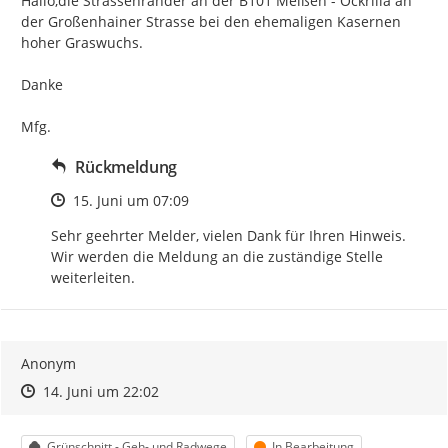
Hallo,die Strassenränder an der B101 Meißen - Ockrilla an 
der Großenhainer Strasse bei den ehemaligen Kasernen 
hoher Graswuchs.

Danke

Mfg.
Rückmeldung
Zeitpunkt des Erstellens
15. Juni um 07:09
Sehr geehrter Melder, vielen Dank für Ihren Hinweis. 
Wir werden die Meldung an die zuständige Stelle 
weiterleiten.
Anonym
Zeitpunkt des Erstellens
Zeitpunkt des Erstellens
Zur Äußerung
14. Juni um 22:02
Kategorie
Status
Grünschnitt - Geh- und Radwege
In Bearbeitung