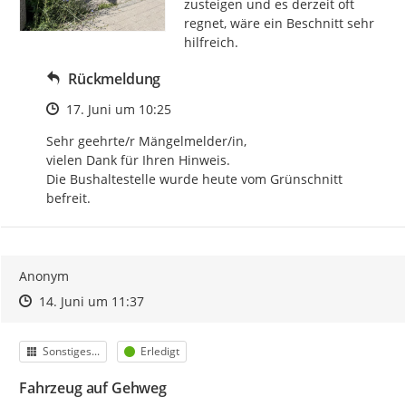
zusteigen und es derzeit oft 
regnet, wäre ein Beschnitt sehr 
hilfreich.
Rückmeldung
Zeitpunkt des Erstellens
17. Juni um 10:25
Sehr geehrte/r Mängelmelder/in, 

vielen Dank für Ihren Hinweis. 

Die Bushaltestelle wurde heute vom Grünschnitt 
befreit.
Anonym
Zeitpunkt des Erstellens
Zeitpunkt des Erstellens
Zur Äußerung
14. Juni um 11:37
Kategorie
Status
Sonstiges...
Erledigt
Fahrzeug auf Gehweg