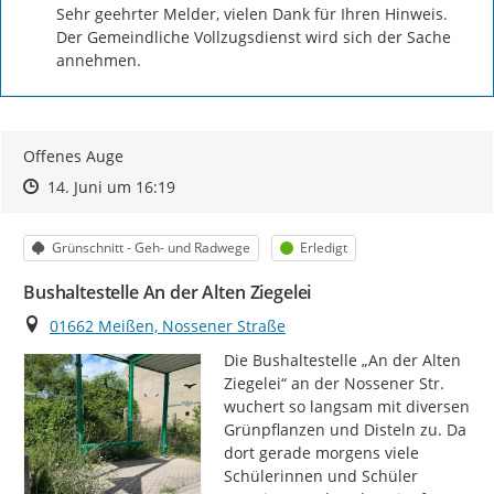
Sehr geehrter Melder, vielen Dank für Ihren Hinweis. 
Der Gemeindliche Vollzugsdienst wird sich der Sache 
annehmen.
Offenes Auge
Zeitpunkt des Erstellens
Zeitpunkt des Erstellens
Zur Äußerung
14. Juni um 16:19
Kategorie
Status
Grünschnitt - Geh- und Radwege
Erledigt
Bushaltestelle An der Alten Ziegelei
Ort
01662 Meißen, Nossener Straße
Die Bushaltestelle „An der Alten 
Ziegelei“ an der Nossener Str. 
wuchert so langsam mit diversen 
Grünpflanzen und Disteln zu. Da 
dort gerade morgens viele 
Schülerinnen und Schüler 