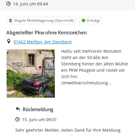
Zeitpunkt des Erstellens
Zeitpunkt des Erstellens
Zur Äußerung
14. Juni um 09:44
Kategorie
Status
illegale Müllablagerung (Sperrmüll)
Erledigt
Abgestellter Pkw ohne Kennzeichen
Ort
01662 Meißen, Am Steinberg
Hallo, seit mehreren Monaten 
steht an der Straße Am 
Steinberg hinter der alten Mühle 
ein PKW Peugeot und rostet vor 
sich hin. 
Umweltverschmutzung...
Rückmeldung
Zeitpunkt des Erstellens
15. Juni um 09:01
Sehr geehrter Melder, vielen Dank für Ihre Meldung 