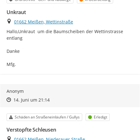
Unkraut
Ort
01662 Meißen, Wettinstraße
Hallo,Unkraut  um die Baumscheiben der Wettinstrasse 
entlang

Danke

Mfg.
Anonym
Zeitpunkt des Erstellens
Zeitpunkt des Erstellens
Zur Äußerung
14. Juni um 21:14
Kategorie
Status
Schäden an Straßeneinläufen / Gullys
Erledigt
Verstopfte Schleusen
Ort
01662 Meißen, Niederauer Straße