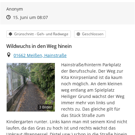
Anonym
Zeitpunkt des Erstellens
Zeitpunkt des Erstellens
Zur Äußerung
15. Juni um 08:07
Kategorie
Status
Grünschnitt - Geh- und Radwege
Geschlossen
Wildwuchs in den Weg hinein
Ort
01662 Meißen, Hainstraße
Hainstraße/hinterm Parkplatz 
der Berufsschule. Der Weg zur 
Kita Knirpsenland ist da kaum 
noch möglich. An dem kleinen 
weg entlang am Spielplatz 
Heiliger Grund wächst der Weg 
immer mehr von links und 
3 Bilder
rechts zu. Das gleiche gilt für 
das Stück Straße zum 
Kindergarten runter. Links kann man mit seinem Kind nicht 
laufen, da das Gras zu hoch ist und rechts wächst das 
Unkraut (Brennessel, Distel,usw.) schon in die Straße hinein. 