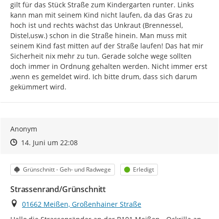
gilt für das Stück Straße zum Kindergarten runter. Links 
kann man mit seinem Kind nicht laufen, da das Gras zu 
hoch ist und rechts wächst das Unkraut (Brennessel, 
Distel,usw.) schon in die Straße hinein. Man muss mit 
seinem Kind fast mitten auf der Straße laufen! Das hat mir 
Sicherheit nix mehr zu tun. Gerade solche wege sollten 
doch immer in Ordnung gehalten werden. Nicht immer erst 
,wenn es gemeldet wird. Ich bitte drum, dass sich darum 
gekümmert wird.
Anonym
Zeitpunkt des Erstellens
Zeitpunkt des Erstellens
Zur Äußerung
14. Juni um 22:08
Kategorie
Status
Grünschnitt - Geh- und Radwege
Erledigt
Strassenrand/Grünschnitt
Ort
01662 Meißen, Großenhainer Straße