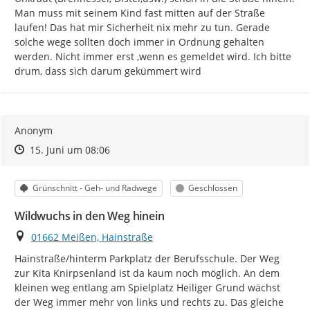
Man muss mit seinem Kind fast mitten auf der Straße 
laufen! Das hat mir Sicherheit nix mehr zu tun. Gerade 
solche wege sollten doch immer in Ordnung gehalten 
werden. Nicht immer erst ,wenn es gemeldet wird. Ich bitte 
drum, dass sich darum gekümmert wird
Anonym
Zeitpunkt des Erstellens
Zeitpunkt des Erstellens
Zur Äußerung
15. Juni um 08:06
Kategorie
Status
Grünschnitt - Geh- und Radwege
Geschlossen
Wildwuchs in den Weg hinein
Ort
01662 Meißen, Hainstraße
Hainstraße/hinterm Parkplatz der Berufsschule. Der Weg 
zur Kita Knirpsenland ist da kaum noch möglich. An dem 
kleinen weg entlang am Spielplatz Heiliger Grund wächst 
der Weg immer mehr von links und rechts zu. Das gleiche 