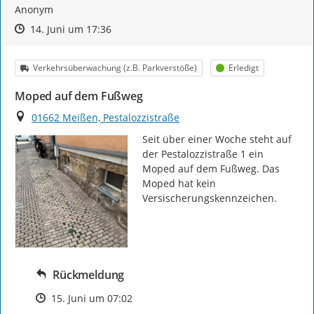
Anonym
Zeitpunkt des Erstellens
Zeitpunkt des Erstellens
Zur Äußerung
14. Juni um 17:36
Kategorie
Status
Verkehrsüberwachung (z.B. Parkverstöße)
Erledigt
Moped auf dem Fußweg
Ort
01662 Meißen, Pestalozzistraße
Seit über einer Woche steht auf 
der Pestalozzistraße 1 ein 
Moped auf dem Fußweg. Das 
Moped hat kein 
Versischerungskennzeichen.
Rückmeldung
Zeitpunkt des Erstellens
15. Juni um 07:02