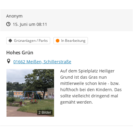
Anonym
Zeitpunkt des Erstellens
Zeitpunkt des Erstellens
Zur Äußerung
15. Juni um 08:11
Kategorie
Status
Grünanlagen / Parks
In Bearbeitung
Hohes Grün
Ort
01662 Meißen, Schillerstraße
Auf dem Spielplatz Heiliger 
Grund ist das Gras nun 
mittlerweile schon knie - bzw. 
hüfthoch bei den Kindern. Das 
sollte vielleicht dringend mal 
gemäht werden.
2 Bilder