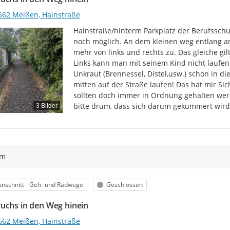
662 Meißen, Hainstraße
Hainstraße/hinterm Parkplatz der Berufsschul
noch möglich. An dem kleinen weg entlang a
mehr von links und rechts zu. Das gleiche gil
Links kann man mit seinem Kind nicht laufen,
Unkraut (Brennessel, Distel,usw.) schon in di
mitten auf der Straße laufen! Das hat mir Si
sollten doch immer in Ordnung gehalten werd
bitte drum, dass sich darum gekümmert wird
3 Bilder
ym
egorie
Status
nschnitt - Geh- und Radwege
Geschlossen
uchs in den Weg hinein
662 Meißen, Hainstraße