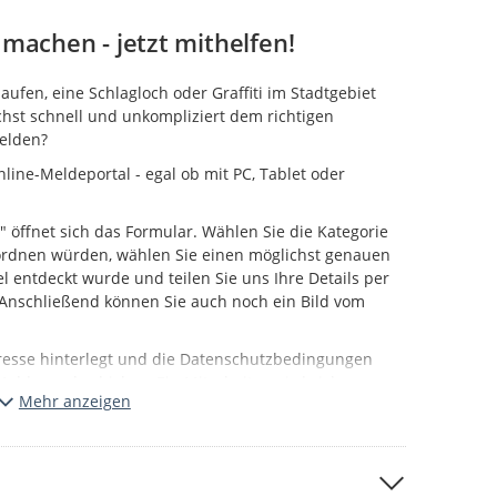
machen - jetzt mithelfen!
fen, eine Schlagloch oder Graffiti im Stadtgebiet
hst schnell und unkompliziert dem richtigen
melden?
line-Meldeportal - egal ob mit PC, Tablet oder
" öffnet sich das Formular. Wählen Sie die Kategorie
uordnen würden, wählen Sie einen möglichst genauen
l entdeckt wurde und teilen Sie uns Ihre Details per
. Anschließend können Sie auch noch ein Bild vom
resse hinterlegt und die Datenschutzbedingungen
Meldung abschicken. Ein Mitarbeiter wird sich
Mehr anzeigen
g Ihrer Meldung annehmen.
önnen Sie auf der Karte der Portalstartseite
le Bearbeitung und Freigabe stattgefunden hat.