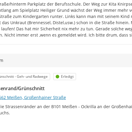
raße/hinterm Parkplatz der Berufsschule. Der Weg zur Kita Knirps
tlang am Spielplatz Heiliger Grund wächst der Weg immer mehr von 
Straße zum Kindergarten runter. Links kann man mit seinem Kind ni
 das Unkraut (Brennessel, Distel,usw.) schon in die Straße hinein.
 laufen! Das hat mir Sicherheit nix mehr zu tun. Gerade solche we
. Nicht immer erst ,wenn es gemeldet wird. Ich bitte drum, dass
ym
egorie
Status
nschnitt - Geh- und Radwege
Erledigt
senrand/Grünschnitt
662 Meißen, Großenhainer Straße
die Strassenränder an der B101 Meißen - Ockrilla an der Großenha
chs.
