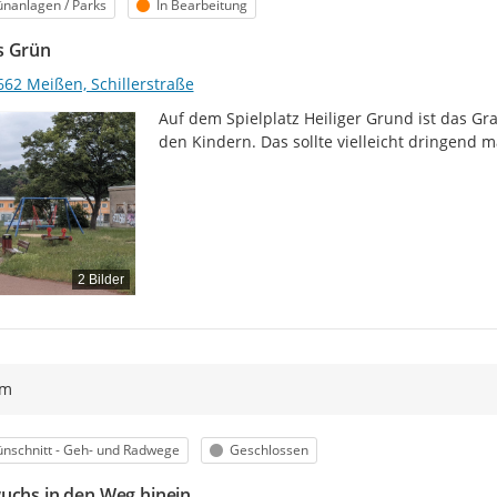
egorie
Status
nanlagen / Parks
In Bearbeitung
s Grün
662 Meißen, Schillerstraße
Auf dem Spielplatz Heiliger Grund ist das Gra
den Kindern. Das sollte vielleicht dringend
2 Bilder
ym
egorie
Status
nschnitt - Geh- und Radwege
Geschlossen
uchs in den Weg hinein