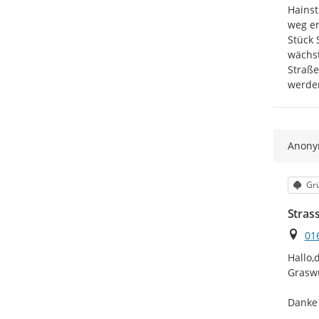
Hainst
weg en
Stück 
wächst
Straße
werden
Anon
Kat
Grü
Stras
Ort
01
Hallo,
Graswu
Danke
