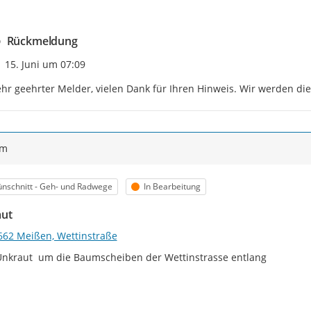
Rückmeldung
Zeitpunkt des Erstellens
15. Juni um 07:09
hr geehrter Melder, vielen Dank für Ihren Hinweis. Wir werden die
ym
egorie
Status
nschnitt - Geh- und Radwege
In Bearbeitung
ut
662 Meißen, Wettinstraße
Unkraut  um die Baumscheiben der Wettinstrasse entlang
