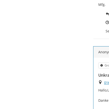
Mfg.
Se
Anon
Kat
Grü
Unkra
Ort
01
Hallo,
Danke
