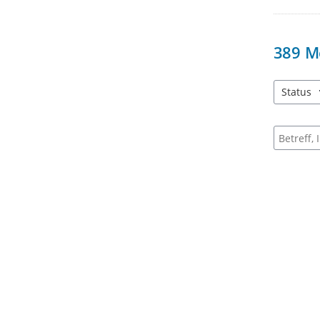
389
M
Status
3 Einträg
Suche na