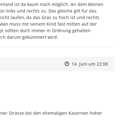
enland ist da kaum noch möglich. An dem kleinen 
links und rechts zu. Das gleiche gilt für das 
cht laufen, da das Gras zu hoch ist und rechts 
 Man muss mit seinem Kind fast mitten auf der 
ge sollten doch immer in Ordnung gehalten 
 sich darum gekümmert wird.
Zeitpunkt des Erstellens
Zeitpunkt des Erstellens
Zur Äußerung
14. Juni um 22:08
iner Strasse bei den ehemaligen Kasernen hoher 