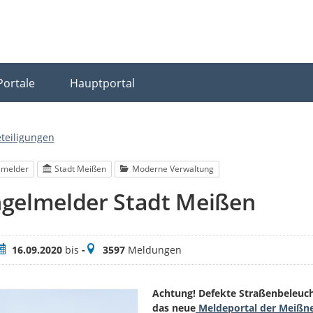
Portale
Hauptportal
eteiligungen
lmelder
Stadt Meißen
Moderne Verwaltung
gelmelder Stadt Meißen
eitraum
Meldungen
16.09.2020
bis
-
3597
Meldungen
Achtung! Defekte Straßenbeleucht
das neue
Meldeportal der Meißn