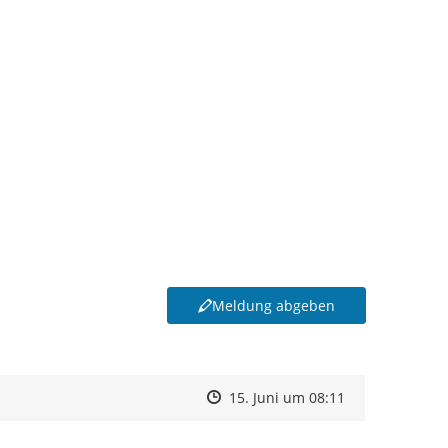
Meldung abgeben
Zeitpunkt des Erstellens
Zeitpunkt des Erstellens
Zur Äußerung
15. Juni um 08:11