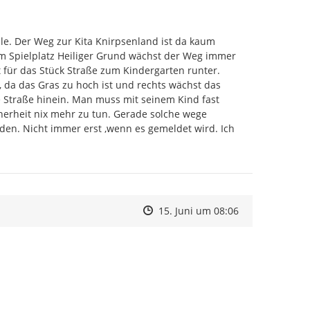
e. Der Weg zur Kita Knirpsenland ist da kaum 
m Spielplatz Heiliger Grund wächst der Weg immer 
t für das Stück Straße zum Kindergarten runter. 
 da das Gras zu hoch ist und rechts wächst das 
e Straße hinein. Man muss mit seinem Kind fast 
cherheit nix mehr zu tun. Gerade solche wege 
en. Nicht immer erst ,wenn es gemeldet wird. Ich 
Zeitpunkt des Erstellens
Zeitpunkt des Erstellens
Zur Äußerung
15. Juni um 08:06