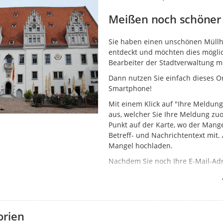
Meißen noch schöner 
Sie haben einen unschönen Müllhau
entdeckt und möchten dies möglic
Bearbeiter der Stadtverwaltung 
Dann nutzen Sie einfach dieses On
Smartphone!
Mit einem Klick auf "Ihre Meldung
aus, welcher Sie Ihre Meldung z
Punkt auf der Karte, wo der Mange
Betreff- und Nachrichtentext mit
Mangel hochladen.
Nachdem Sie noch Ihre E-Mail-Ad
akzeptiert haben, können Sie die 
schnellstmöglich der Bearbeitun
Den Status erstellter Meldungen k
nachverfolgen, sobald eine initia
orien