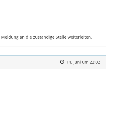
 Meldung an die zuständige Stelle weiterleiten.
Zeitpunkt des Erstellens
Zeitpunkt des Erstellens
Zur Äußerung
14. Juni um 22:02