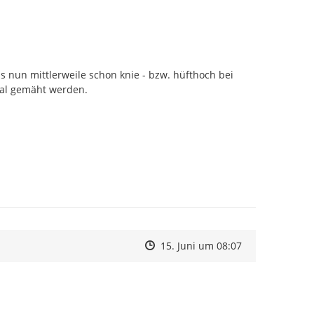
s nun mittlerweile schon knie - bzw. hüfthoch bei 
 mal gemäht werden.
Zeitpunkt des Erstellens
Zeitpunkt des Erstellens
Zur Äußerung
15. Juni um 08:07