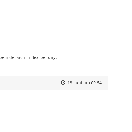
befindet sich in Bearbeitung.
Zeitpunkt des Erstellens
Zeitpunkt des Erstellens
Zur Äußerung
13. Juni um 09:54