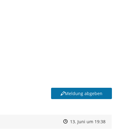
Meldung abgeben
Zeitpunkt des Erstellens
Zeitpunkt des Erstellens
Zur Äußerung
13. Juni um 19:38