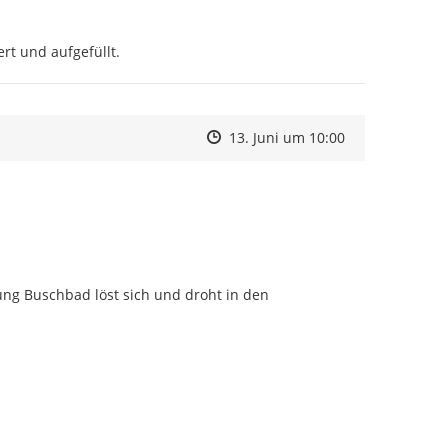
rt und aufgefüllt.
Zeitpunkt des Erstellens
Zeitpunkt des Erstellens
Zur Äußerung
13. Juni um 10:00
ng Buschbad löst sich und droht in den 