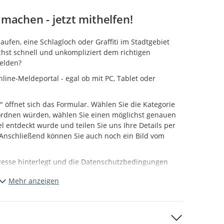
machen - jetzt mithelfen!
fen, eine Schlagloch oder Graffiti im Stadtgebiet
hst schnell und unkompliziert dem richtigen
melden?
line-Meldeportal - egal ob mit PC, Tablet oder
" öffnet sich das Formular. Wählen Sie die Kategorie
uordnen würden, wählen Sie einen möglichst genauen
l entdeckt wurde und teilen Sie uns Ihre Details per
. Anschließend können Sie auch noch ein Bild vom
resse hinterlegt und die Datenschutzbedingungen
Meldung abschicken. Ein Mitarbeiter wird sich
Mehr anzeigen
g Ihrer Meldung annehmen.
önnen Sie auf der Karte der Portalstartseite
le Bearbeitung und Freigabe stattgefunden hat.