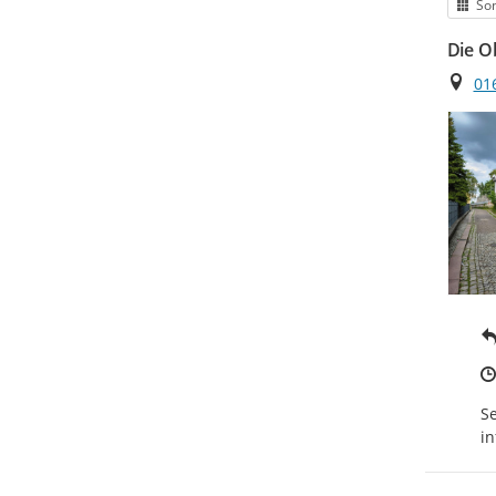
Kat
Son
Die O
Ort
01
Se
in