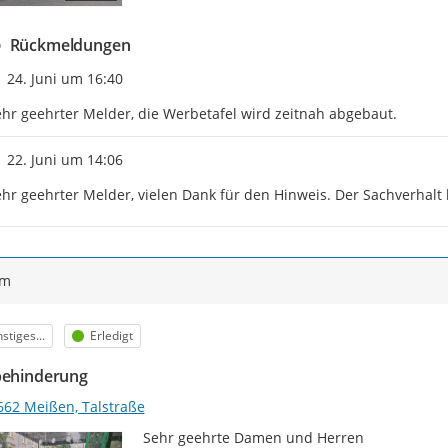
Rückmeldungen
Zeitpunkt des Erstellens
24. Juni um 16:40
hr geehrter Melder, die Werbetafel wird zeitnah abgebaut.
Zeitpunkt des Erstellens
22. Juni um 14:06
hr geehrter Melder, vielen Dank für den Hinweis. Der Sachverhalt 
ym
egorie
Status
stiges...
Erledigt
behinderung
662 Meißen, Talstraße
Sehr geehrte Damen und Herren
