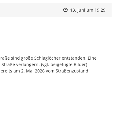
Zeitpunkt des Erstellens
Zeitpunkt des Erstellens
Zur Äußerung
13. Juni um 19:29
aße sind große Schlaglöcher entstanden. Eine 
traße verlängern. (vgl. beigefügte Bilder)

ereits am 2. Mai 2026 vom Straßenzustand 