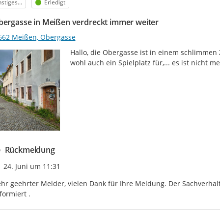
egorie
Status
stiges...
Erledigt
bergasse in Meißen verdreckt immer weiter
662 Meißen, Obergasse
Hallo, die Obergasse ist in einem schlimmen
wohl auch ein Spielplatz für,... es ist nicht
Rückmeldung
Zeitpunkt des Erstellens
24. Juni um 11:31
hr geehrter Melder, vielen Dank für Ihre Meldung. Der Sachverha
formiert .