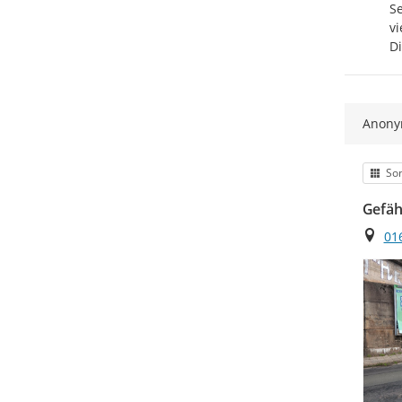
Se
vi
Di
Anon
Kat
Son
Gefäh
Ort
01