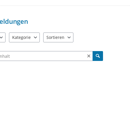
Wir behalten uns vor, beleidigen
Es wird um die Einhaltung der al
selbsverständlich auch von uns e
eldungen
Vielen Dank für Ihre Mithilfe Me
Kategorie
Sortieren
e verfügbar. Benutzen Sie "Pfeiltaste oben" und "Pfeiltaste unten"
21 Einträge verfügbar. Benutzen Sie "Pfeiltaste oben" und "Pf
2 Einträge verfügbar. Benutzen Sie "Pfeiltas
ch Meldungen und Kommentaren