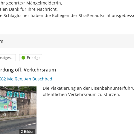
hr geehrte/r Mängelmelder/in, 

elen Dank für Ihre Nachricht. 

e Schlaglöcher haben die Kollegen der Straßenaufsicht ausgebesse
ym
egorie
Status
stiges...
Erledigt
rdung öff. Verkehrsraum
662 Meißen, Am Buschbad
Die Plakatierung an der Eisenbahnunterführu
öffentlichen Verkehrsraum zu stürzen.
2 Bilder