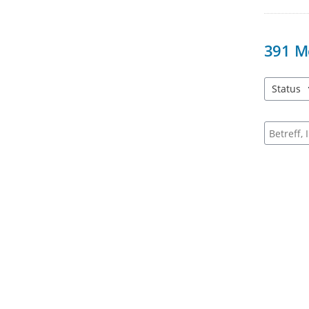
391
M
Status
3 Einträg
Suche na