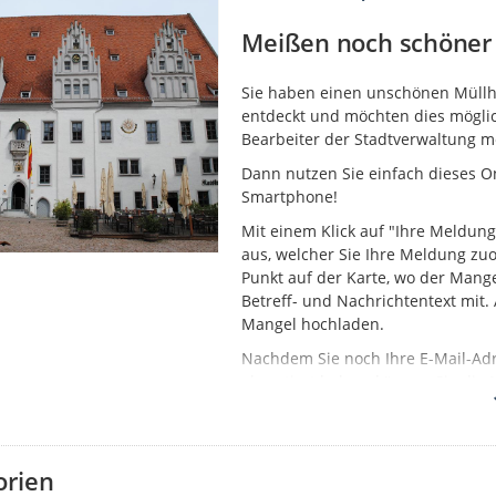
Meißen noch schöner 
Sie haben einen unschönen Müllhau
entdeckt und möchten dies möglic
Bearbeiter der Stadtverwaltung 
Dann nutzen Sie einfach dieses On
Smartphone!
Mit einem Klick auf "Ihre Meldung
aus, welcher Sie Ihre Meldung z
Punkt auf der Karte, wo der Mange
Betreff- und Nachrichtentext mit
Mangel hochladen.
Nachdem Sie noch Ihre E-Mail-Ad
akzeptiert haben, können Sie die 
schnellstmöglich der Bearbeitun
Den Status erstellter Meldungen k
nachverfolgen, sobald eine initia
orien