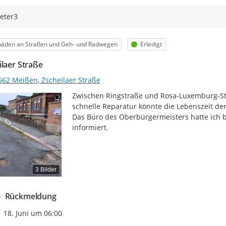
eter3
egorie
Status
häden an Straßen und Geh- und Radwegen
Erledigt
ilaer Straße
662 Meißen, Zscheilaer Straße
Zwischen Ringstraße und Rosa-Luxemburg-Str
schnelle Reparatur könnte die Lebenszeit der S
Das Büro des Oberbürgermeisters hatte ich b
informiert.
3 Bilder
Rückmeldung
Zeitpunkt des Erstellens
18. Juni um 06:00