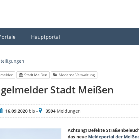
Portale
Hauptportal
eteiligungen
lmelder
Stadt Meißen
Moderne Verwaltung
gelmelder Stadt Meißen
eitraum
Meldungen
16.09.2020
bis
-
3594
Meldungen
Achtung! Defekte Straßenbeleucht
das neue
Meldeportal der Meißn