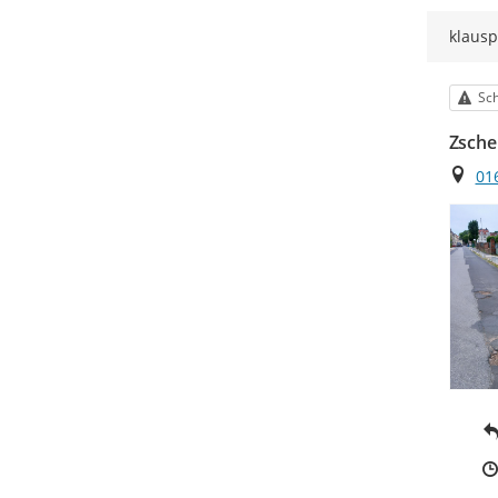
klausp
Kat
Sc
Zsche
Ort
01